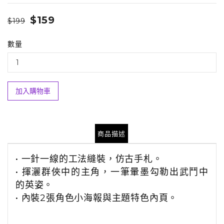
$159
$199
數量
加入購物車
商品描述
•
一針一線的工法
縫裝，仿古手札。
•
揮灑群俠中的主角，
一筆暈墨勾勒出武鬥中
的英姿。
•
內裝
2
張角色小海報與
主題特色內頁。