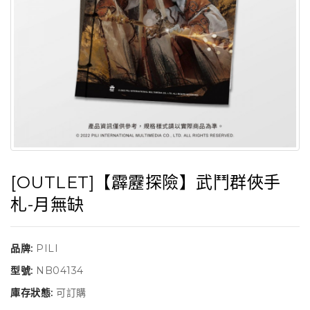
[OUTLET]【霹靂探險】武鬥群俠手
札-月無缺
品牌:
PILI
型號:
NB04134
庫存狀態:
可訂購