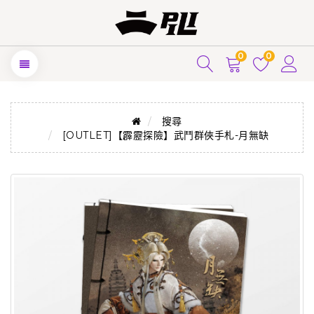
0
0
搜尋
[OUTLET]【霹靂探險】武鬥群俠手札-月無缺