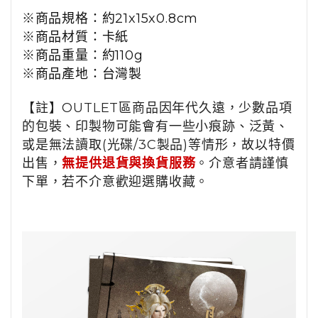
※
商品規格：
約
21x15x0.8cm
※
商品
材質：卡
紙
※
商品
重量：約
110g
※
商品
產地：台灣製
【註】OUTLET區商品因年代久遠，少數品項
的包裝、印製物可能會有一些小痕跡、泛黃、
或是無法讀取(光碟/3C製品)等情形，故以特價
出售，
無提供退貨與換貨服務
。介意者請謹慎
下單，若不介意歡迎選購收藏。