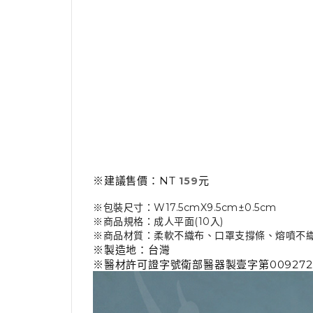
※建議售價：NT
元
159
※包裝尺寸：W17.5cmX9.5cm±0.5cm
※商品規格：成人平面(10入)
※商品材質：柔軟不織布、口罩支撐條、熔噴不
※製造地：台灣
※醫材許可證字號衛部醫器製壹字第00927