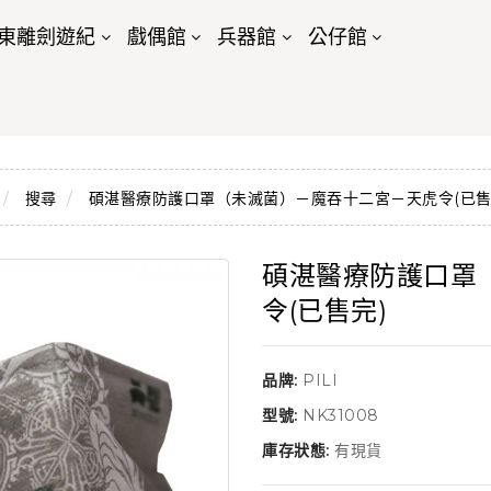
東離劍遊紀
戲偶館
兵器館
公仔館
搜尋
碩湛醫療防護口罩（未滅菌）－魔吞十二宮－天虎令(已售
碩湛醫療防護口罩
令(已售完)
品牌:
PILI
型號:
NK31008
庫存狀態:
有現貨