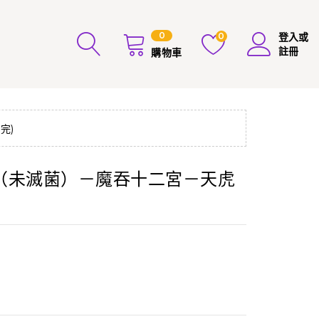
0
0
登入或
註冊
購物車
完)
（未滅菌）－魔吞十二宮－天虎