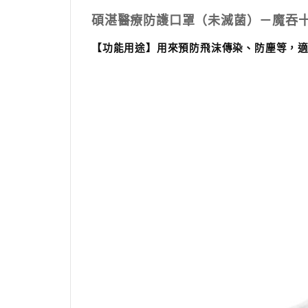
碩湛醫療防護口罩（未滅菌）－魔吞
【功能用途】
用來預防飛沫傳染、防塵等，