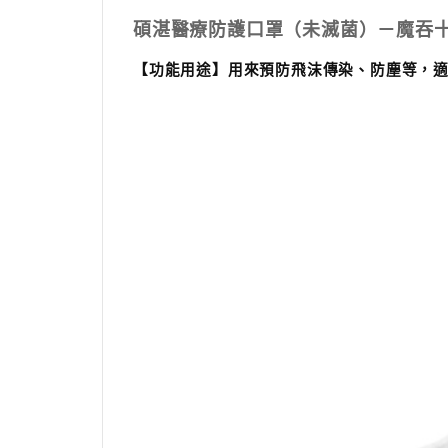
碩湛醫療防護口罩（未滅菌）－魔吞
【功能用途】
用來預防飛沫傳染、防塵等，