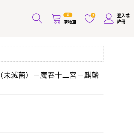
0
0
登入或
註冊
購物車
（未滅菌）－魔吞十二宮－麒麟