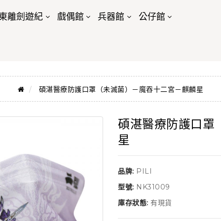
東離劍遊紀
戲偶館
兵器館
公仔館
碩湛醫療防護口罩（未滅菌）－魔吞十二宮－麒麟星
碩湛醫療防護口罩
星
品牌:
PILI
型號:
NK31009
庫存狀態:
有現貨