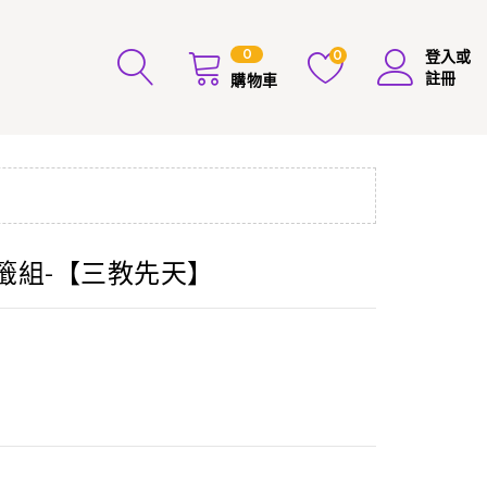
0
0
登入或
註冊
購物車
銀書籤組-【三教先天】