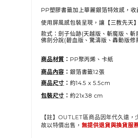
PP塑膠書籤加上華麗銀箔特效感，收
使用屏風感包裝呈現，讓【三教先天
款式：劍子仙跡(天越版、斬魔版、斬
佛劍分說(碧血版、驚濤版、轟動版修羅
商品材質
：
PP
聚丙烯、卡紙
商品內容
：
銀箔書籤
12
張
商品尺寸
：
約14.5 x 5.5cm
包裝尺寸
：
約21x38 cm
【註】OUTLET區商品因年代久遠，
故以特價出售，
無提供退貨與換貨服