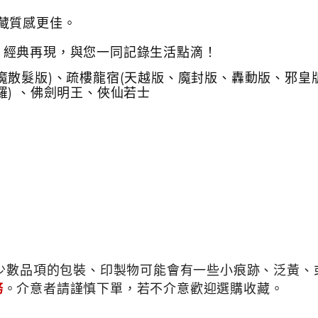
藏質感更佳。
】經典再現，與您一同記錄生活點滴！
魔散髮版)、
疏樓龍宿(天越版、魔封版、轟動版、邪皇版
) 、佛劍明王
、俠仙若士
少數品項的包裝、印製物可能會有一些小痕跡、泛黃、或
務
。介意者請謹慎下單，若不介意歡迎選購收藏。