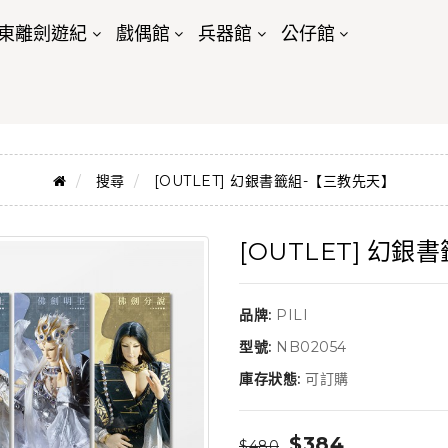
東離劍遊紀
戲偶館
兵器館
公仔館
搜尋
[OUTLET] 幻銀書籤組-【三教先天】
[OUTLET] 幻
品牌:
PILI
型號:
NB02054
庫存狀態:
可訂購
$384
$480