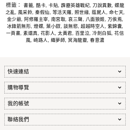
標籤：
,
,
,
,
,
書籤
酷卡
卡貼
霹靂英雄戰紀
刀說異數
蝶龍
,
,
,
,
,
,
,
之亂
風采鈴
秦假仙
等活天羅
照世緣
蔭屍人
命七天
,
,
,
,
,
,
金少爺
阿修羅主宰
南宮取
哀三聲
八面狼姬
万俟焉
,
,
,
,
,
,
冰鋒箭無形
燈蝶
葉小釵
談無慾
超越時空人
紫錦囊
,
,
,
,
,
,
一頁書
素還真
花影人
太黃君
百里泣
冷劍白狐
花信
,
,
,
,
風
崎路人
織夢師
冥海龍靈
春意濃
快速連結
購物導覽
我的帳號
聯絡我們