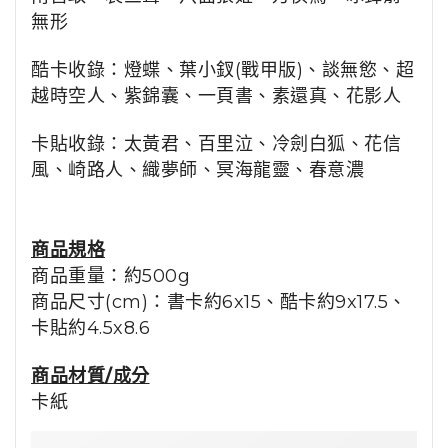
無形
酷卡收錄：
燈蝶
、
葉小釵(戰甲版)
、
談無慾
、
超
越時空人
、
紫錦囊
、
一頁書
、
素還真
、
花影人
卡貼收錄：
太黃君、
百里泣
、
冷劍白狐
、
花信
風
、
崎路人
、
織夢師
、
冥海龍靈
、
春意濃
商品規格
商品重量：約500g
商品尺寸(cm)：
書卡約6x15
、酷卡
約
9x17.5
、
卡貼
約
4.5x8.6
商品材質/成分
卡紙