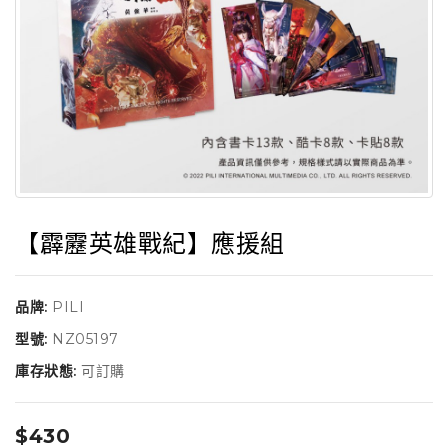
【霹靂英雄戰紀】應援組
品牌:
PILI
型號:
NZ05197
庫存狀態:
可訂購
$430