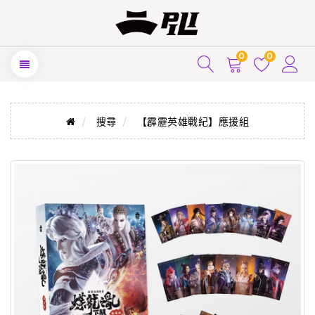
0
0
搜尋
【霹靂英雄戰紀】應援組