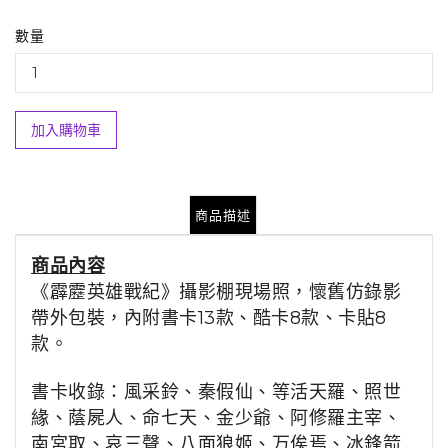
數量
加入購物車
商品描述
商品
內容
《霹靂英雄戰紀》攝影棚現場照，懷舊仿錄影
帶外包裝，內附書卡13款、酷卡8款、卡貼8
款。
書卡收錄：
風采鈴、
秦假仙
、
等活天羅
、照世
緣、
蔭屍人
、
命七天
、
金少爺
、
阿修羅主宰
、
南宮取
、
哀三聲
、
八面狼姬
、
万俟焉
、
冰鋒箭