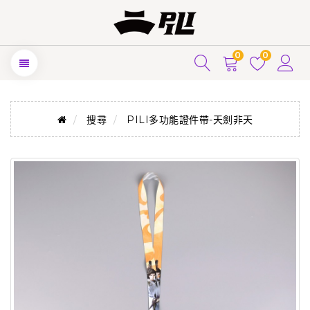
0
0
搜尋
PILI多功能證件帶-天劍非天