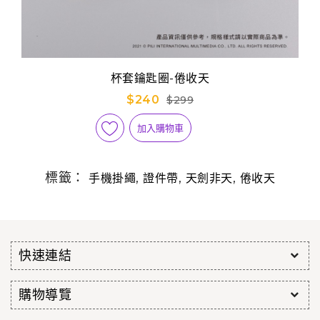
杯套鑰匙圈-倦收天
$240
$299
加入購物車
標籤：
,
,
,
手機掛繩
證件帶
天劍非天
倦收天
快速連結
購物導覽