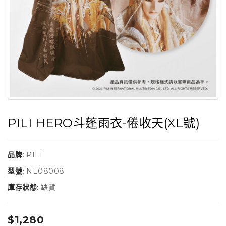
PILI HERO斗蓬雨衣-倦收天(XL號)
品牌:
PILI
型號:
NE08008
庫存狀態:
缺貨
$1,280