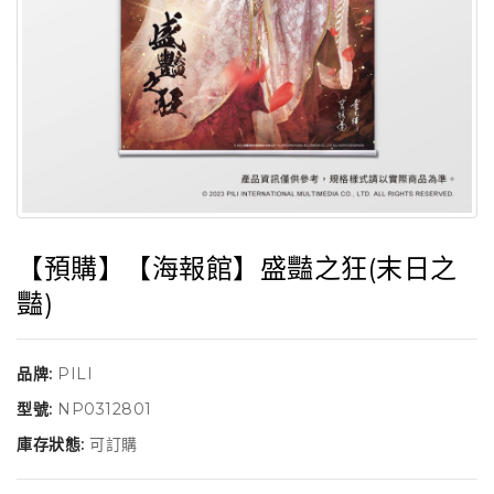
【預購】【海報館】盛豔之狂(末日之
豔)
品牌:
PILI
型號:
NP0312801
庫存狀態:
可訂購