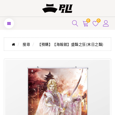
0
0
搜尋
【預購】【海報館】盛豔之狂(末日之豔)