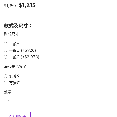
$1,215
$1,350
款式及尺寸：
海報尺寸
一般A
一般B (+$720)
一般C (+$2,070)
海報是否簽名
無簽名
有簽名
數量
加入購物車