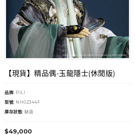
【現貨】精品偶-玉龍隱士(休閒版)
品牌:
PILI
型號:
NH02344F
庫存狀態:
缺貨
$49,000