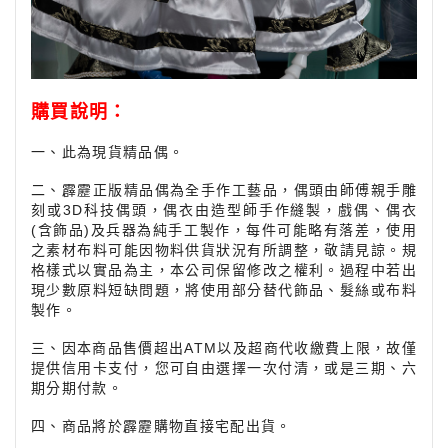
購買說明：
一、此為現貨精品偶。
二、
霹靂正版精品偶為全手作工藝品，偶頭由師傅親手雕
刻或3D科技偶頭，偶衣由造型師手作縫製，戲偶、偶衣
(含飾品)及兵器為純手工製作，每件可能略有落差，使用
之素材布料可能因物料供貨狀況有所調整，敬請見諒。規
格樣式以實品為主，本公司保留修改之權利。過程中若出
現少數原料短缺問題，將使用部分替代飾品、髮絲或布料
製作。
三、因本商品售價超出ATM以及超商代收繳費上限，故僅
提供信用卡支付，您可自由選擇一次付清，或是三期、六
期分期付款。
四、商品將於霹靂購物直接宅配出貨。