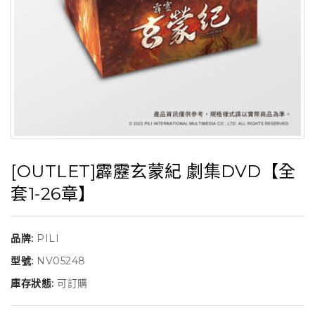
[OUTLET]霹靂玄蒙紀 劇集DVD【全
套1-26章】
品牌:
PILI
型號:
NV05248
庫存狀態:
可訂購