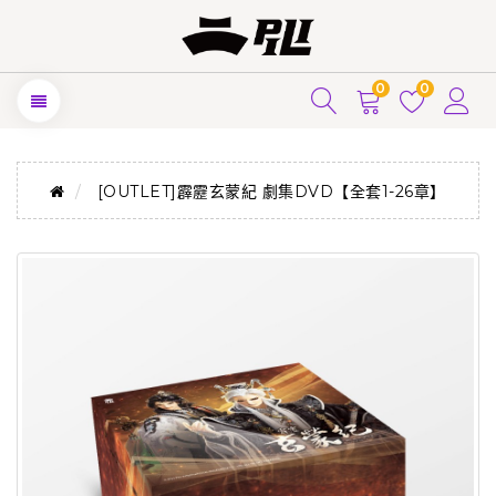
0
0
[OUTLET]霹靂玄蒙紀 劇集DVD【全套1-26章】