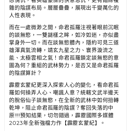
怨情仇，看英雄豪傑的快意恩仇，更有錯綜複
雜的陰謀布局。層層疊疊，展現出千變萬化的
人性表現。
而在一處微渺之間，命君孤羅注視著眼前沉眠
的談無慾，一雙謎樣之眸，如冷如迷，亦似盡
掌身外一切。而在談無慾體內，隱約可見三道
雄渾真氣流轉，靖玄九星之力、寰界漩流之
能、太極雲相之氣！命君孤羅鎖定談無慾的意
圖為何？重組的武林勢力，是否又是命君孤羅
的陰謀算計？
霹靂玄蒙紀更深入探索人心的變化，看命君孤
羅如何操弄人心、嘲諷人意？統轄文武半邊天
的脫俗仙子談無慾，在全新的武林中如何扭轉
乾坤，阻止命君孤羅的陰謀？奪回失落的中
原!!!!預知結果，切勿錯過，霹靂國際多媒體
2023年全新強檔力作【霹靂玄蒙紀】。