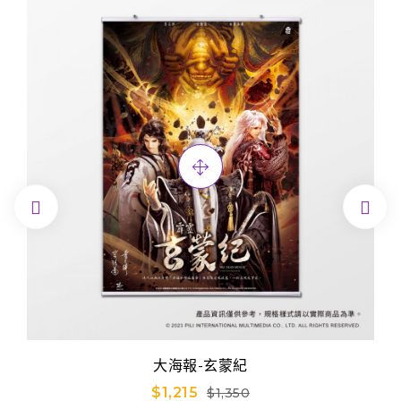


大海報-玄蒙紀
$1,215
$1,350