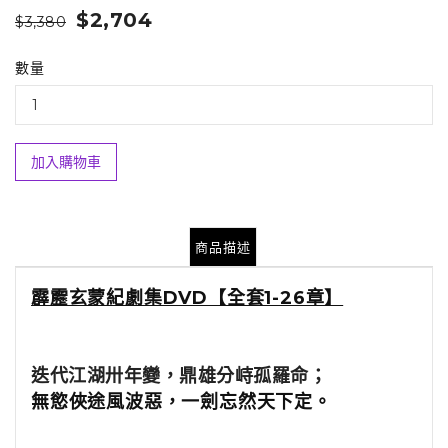
$2,704
$3,380
數量
加入購物車
商品描述
霹靂玄蒙紀劇集DVD
【全套1-26章】
迭代江湖卅年變，鼎雄分峙孤羅命；
無慾俠途風波惡，一劍忘然天下定。