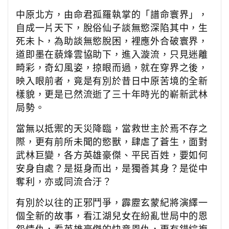
中原北方，由命君孤羅執掌的「譜命寰界」，
自成一片天下，脫俗仙子談無慾深陷其中，生
死未卜，為助談無慾脫困，裡應外合破寰界，
道即墨在藐烽雲協助下，進入漩流，只見迷離
畸彩，奇幻風姿，掠眼而過，就在穿界之後，
映入眼前者，竟是有別於昔日中原苦境的全新
樣貌，更是已然流逝了三十年時光的嶄新武林
局勢。
當無以抵禦的天災降臨，當救世主於焉不存之
際，更有前所未聞的慾獸，肆虐了蒼生，面對
武林巨變，各方英雄豪傑、平民百姓，要如何
安身自處？是挺身而出，是獨善其身？是從中
奪利，亦或同流合汙？
有別於以往的正邪鬥爭，霹靂玄蒙紀將演繹一
個全新的故事，看江湖兒女在紛亂世局中的恩