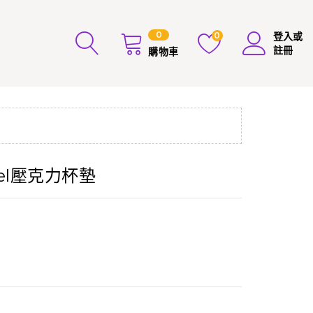
0
0
登入或
註冊
購物車
el壓克力杯墊