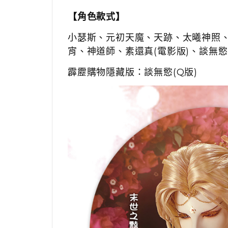
【角色款式】
小瑟斯
、
元初天魔、天跡、太曦神照
宵、神道師、素還真
(
電影版
)
、談無慾
霹靂購物隱藏版：談無慾(Q版)