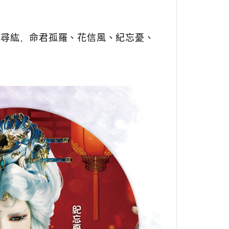
樓尋紘
、
命君孤羅、花信風、紀忘憂
、