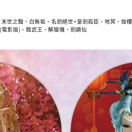
、
末世之豔、白無垢、名劍絕世+皇劍孤臣
、地冥、
伽
(電影版)
、戢武王、解璇璣、劍謫仙