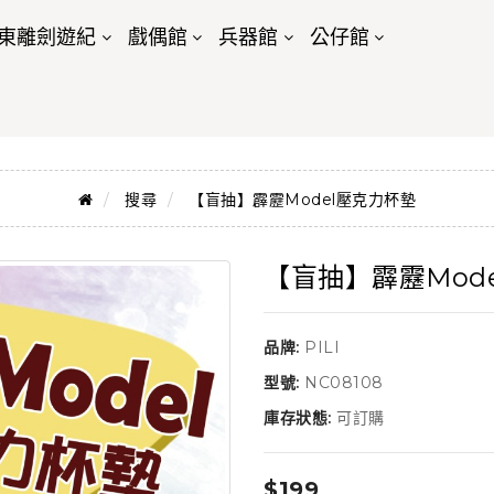
東離劍遊紀
戲偶館
兵器館
公仔館
搜尋
【盲抽】霹靂Model壓克力杯墊
【盲抽】霹靂Mod
品牌:
PILI
型號:
NC08108
庫存狀態:
可訂購
$199