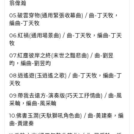
翁偉瀚
05.破雲穿物(通用緊張收幕曲)
/ 曲-丁天牧，
編曲-丁天牧
06.紅禍(通用場景曲)
/ 曲-
丁天牧，編曲-
丁天
牧
07.紅塵彼岸之終(末世之豔悲曲)
/ 曲-劉昱
昀，編曲-劉昱昀
08.逍遙遊(玉逍遙之歌)
/ 曲-
丁天牧，編曲-
丁
天牧
09.帶我去遠方-演奏版(巧天工抒情曲)
/ 曲-
風
采輪，編曲-
風采輪
10.佛書玉澗(天馱獅吼角色曲)
/ 曲-
黃建秦，編
曲-
黃建秦