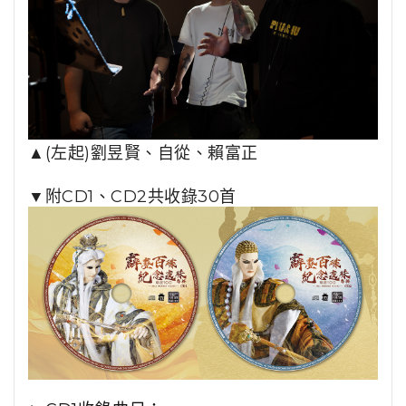
▲(左起)劉昱賢、自從、賴富正
▼
附CD1、CD2共收錄30首