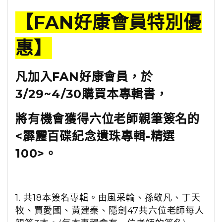
【FAN好康會員特別優
惠】
凡加入FAN好康會員，於
3/29~4/30購買本專輯書，
將有機會獲得六位老師親筆簽名的
<
霹靂百碟紀念遺珠專輯-精選
100
>。
1. 共18本簽名專輯。
由
風采輪、孫敬凡、丁天
牧、賈愛國、黃建秦、隱劍47共六位老師每人