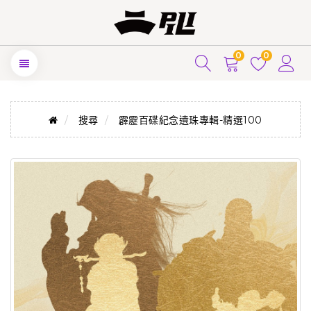
0
0
搜尋
霹靂百碟紀念遺珠專輯-精選100