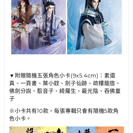
▼
附贈隨機五張角色小卡(9x5.4cm)：素還
真、一頁書、葉小釵、劍子仙跡、疏樓龍宿、
佛劍分說、鷇音子、綺羅生、最光陰、吞佛童
子
※小卡共有10款，每張專輯只會有隨機5款角
色小卡。