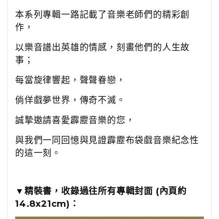
本系列專輯一路記載了音樂老師們的精彩創
作，
以樂音譜出英雄的情感，
刻畫他們的人生故
事；
每當旋律響起，聲聲眷戀，
倘佯戲夢世界，傳奇不滅。
誠摯邀請喜愛霹靂音樂的您，
與我們一同回憶與見證霹靂布袋戲音樂紀念性
的這一刻。
▼精裝書，收錄過往所有專輯封面 (內頁約
14.8x21cm)：