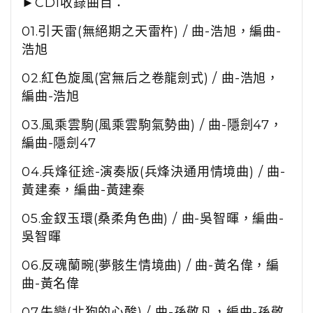
►CD1收錄曲目：
01.引天雷(無絕期之天雷杵) / 曲-浩旭，編曲-
浩旭
02.紅色旋風(宮無后之卷龍劍式)
/ 曲-浩旭，
編曲-
浩旭
03.風乘雲駒(風乘雲駒氣勢曲) / 曲-隱劍47，
編曲-隱劍47
04.兵烽征途-演奏版(兵烽決通用情境曲)
/ 曲-
黃建秦，編曲-黃建秦
05.金釵玉環(桑柔角色曲)
/ 曲-吳智暉，編曲-
吳智暉
06.反魂蘭畹(夢骸生情境曲)
/ 曲-黃名偉，編
曲-黃名偉
07.失戀(北狗的心酸)
/ 曲-孫敬凡，編曲-孫敬