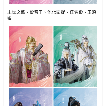
末世之豔、
鷇音子、他化闡提、任雲蹤、玉逍
遙