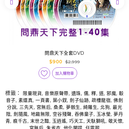


問鼎天下全套DVD
$900
$2,999
加入購物車
標籤：
,
,
,
,
,
,
,
限量現貨
音樂原聲帶
遺珠
儒
釋
道
邪魔
鷇
,
,
,
,
,
,
音子
素還真
一頁書
葉小釵
劍子仙跡
疏樓龍宿
佛劍
,
,
,
,
,
,
,
分說
三先天
宮無后
桑柔
夢骸生
綺羅生
北狗
最光
,
,
,
,
,
,
陰
劍隨風
地繭無限
空谷殘聲
吞佛童子
玉冰瑩
夢丹
,
,
,
,
,
,
,
青
痕千古
末世之豔
玉逍遙
巧天工
天馱獅吼
敬天懷
,
,
,
宮無后
朱雀衣
他化闡提
任雲蹤