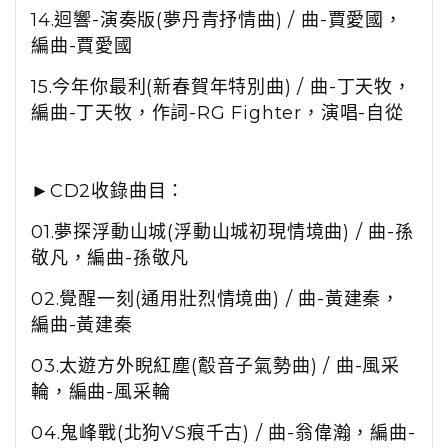
14.迴響-演奏版(夢丹青抒情曲) / 曲-賈愛國，
編曲-賈愛國
15.今年你最利(新春賀年特別曲)
/ 曲-丁天牧，
編曲-丁天牧，作詞-RG Fighter，演唱-自從
►CD2收錄曲目：
01.夢探浮動山城(浮動山城初現情境曲)
/ 曲-孫
敬凡，編曲-孫敬凡
02.覺醒一刻(通用壯烈情境曲)
/ 曲-
黃建秦，
編曲-
黃建秦
03.太遊方外睨紅塵(鷇音子氣勢曲)
/ 曲-風采
輪，編曲-風采輪
04.鬼峰戰(北狗VS痕千古)
/ 曲-翁偉瀚，編曲-