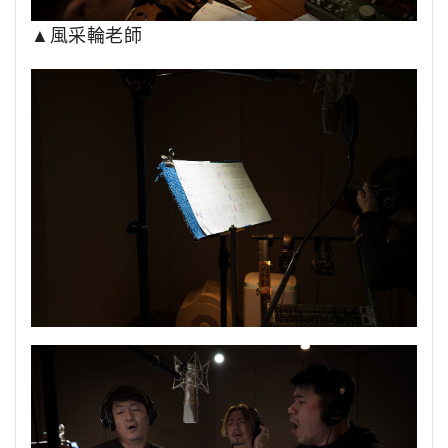
▲風采輪老師