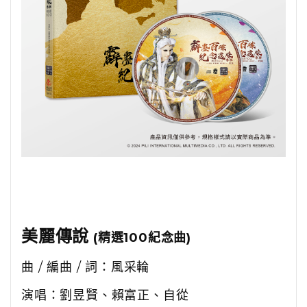
美麗傳說
(精選100紀念曲)
曲 / 編曲 / 詞：風采輪
演唱：劉昱賢、賴富正、自從