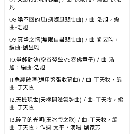
凡
08.喚不回的風(劍隨風悲壯曲)
/
曲-浩旭，編
曲-
浩旭
09.真摯之情(無限自盡悲壯曲)
/ 曲-劉昱昀，
編曲-劉昱昀
10.爭鋒對決(空谷殘聲VS吞佛童子)
/ 曲-浩
旭，編曲-
浩旭
11.急襲破陣(通用緊張收幕曲) / 曲-丁天牧，編
曲-丁天牧
12.天機現世(天機開讖氣勢曲)
/ 曲-
丁天牧，編
曲-
丁天牧
13.碎了的光明(玉冰瑩之歌)
/ 曲-
丁天牧，編
曲-
丁天牧，作詞-太平，演唱-劉家芳