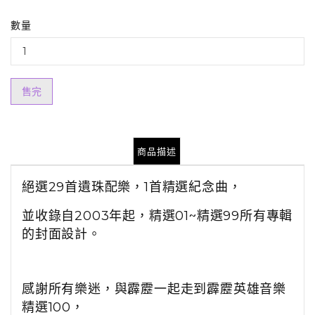
數量
售完
商品描述
絕選29
首遺珠配樂，1首精選紀念曲，
並收錄自2003年起，精選01~精選99所有專輯
的封面設計。
感謝所有樂迷，
與霹靂一起走到霹靂英雄音樂
精選100，