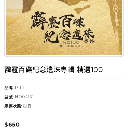
霹靂百碟紀念遺珠專輯-精選100
品牌:
PILI
型號:
ND04131
庫存狀態:
缺貨
$650