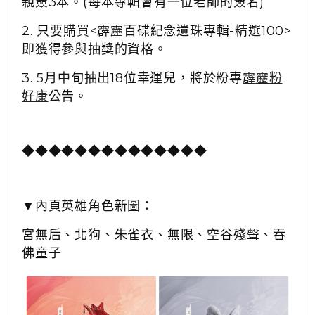
親簽
3本。(每本專輯會有一位老師的簽名)
2. 只要購買<霹靂百碟紀念遺珠專輯-精選100>
即獲得參與抽獎的資格。
3. 5月中旬抽出18位幸運兒，
將
於粉專
霹靂粉
好康
公告。
◆
◆
◆
◆
◆
◆
◆
◆
◆
◆
◆
◆
◆
◆
▼
內頁英雄角色新圖：
宮無后、北狗、朱雀衣、無限、空谷殘聲、吞
佛童子