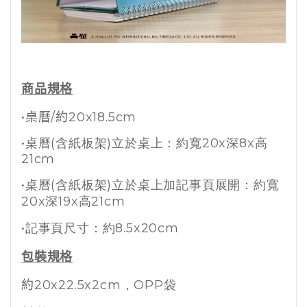
商品規格
•
桌曆
/
約
20x18.5cm
•
桌曆(含紙板架)立於桌上：
約寬
20x深8x高
21cm
•
桌曆(含紙板架)立於桌上加記事頁展開：
約寬
20x深19x高21cm
•
記事頁尺寸：
約8.5x20
cm
包裝規格
約
20x22.5x2cm，OPP袋