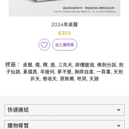
2024年桌曆
$350
加入購物車
標籤：
,
,
,
,
,
,
,
桌曆
儒
釋
道
三先天
疏樓龍宿
佛劍分說
劍
,
,
,
,
,
,
子仙跡
素還真
年幾何
夢不覺
無師自渡
一頁書
天劍
,
,
,
,
非天
倦收天
原無鄉
地冥
天跡
快速連結
購物導覽