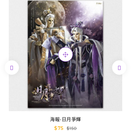


海報-日月爭輝
$75
$150