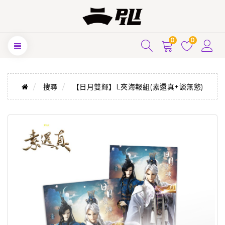
0
0
搜尋
【日月雙輝】L夾海報組(素還真+談無慾)