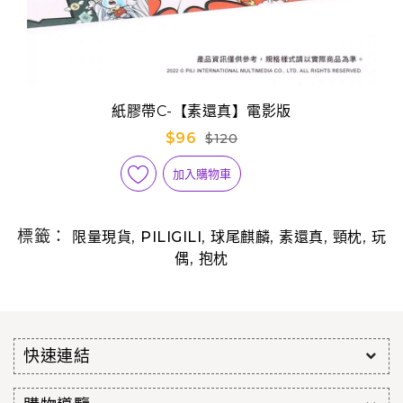
紙膠帶C-【素還真】電影版
$96
$120
加入購物車
標籤：
,
,
,
,
,
限量現貨
PILIGILI
球尾麒麟
素還真
頸枕
玩
,
偶
抱枕
快速連結