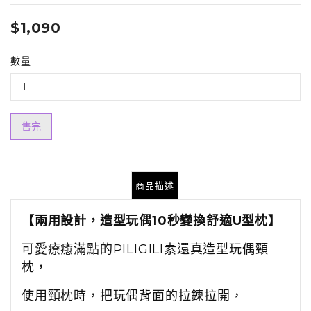
$1,090
數量
售完
商品描述
【兩用設計，造型玩偶
10
秒變換舒適
U
型枕】
可愛療癒滿點的
PILIGILI
素還真造型玩偶頸
枕，
使用頸枕時，
把玩偶背面的拉鍊拉開，