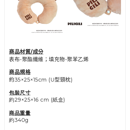
商品材質/成分
表布
-
聚酯纖維；填充物
-
聚苯乙烯
商品規格
約
35×25×15cm (
U
型頸枕)
包裝尺寸
約
29×25×16 cm (
紙盒)
商品重量
約340g