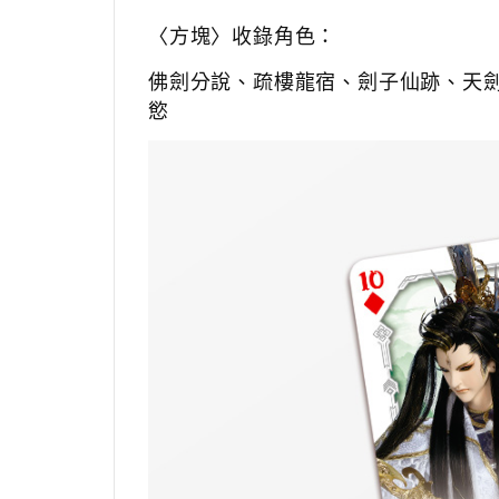
〈方塊〉收錄角色：
佛劍分說、
疏樓龍宿、
劍子仙跡、
天
慾