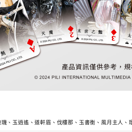
璇璣、
玉逍遙、
道軒眉、
伐樓那、
玉書衡、
風月主人、