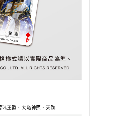
瑠璃王爵、
太曦神照、
天跡