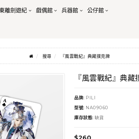
東離劍遊紀
戲偶館
兵器館
公仔館
搜尋
『風雲戰紀』典藏撲克牌
『風雲戰紀』典藏
品牌:
PILI
型號:
NA09060
庫存狀態:
缺貨
$260