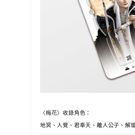
〈梅花〉收錄角色：
地冥、
人覺、
君奉天、
離人公子、
解