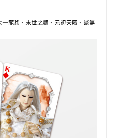
太一龍鑫、
末世之豔、
元初天魔、
談無