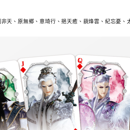
劍非天、
原無鄉、
意琦行、
挹天癒、
藐烽雲、
紀忘憂、