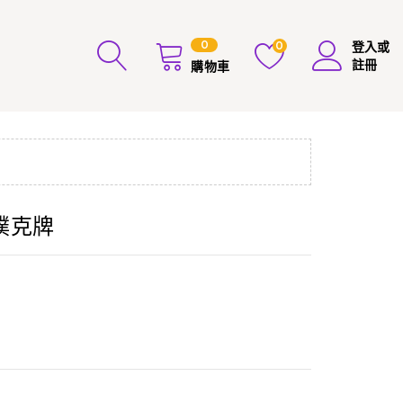
0
0
登入或
註冊
購物車
撲克牌