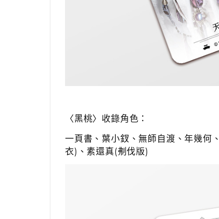
〈黑桃〉收錄角色：
一頁書、
葉小釵、
無師自渡、
年幾何
衣)、
素還真(刜伐版)