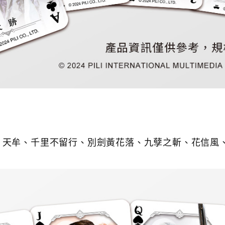
、
天牟、
千里不留行、
別劍黃花落、
九孽之斬、
花信風