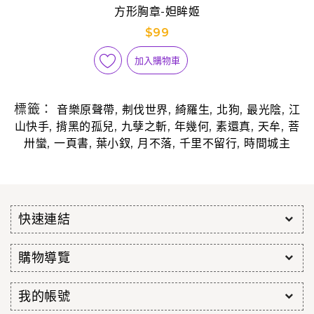
方形胸章-妲眸姬
$99
加入購物車
標籤：
,
,
,
,
,
音樂原聲帶
刜伐世界
綺羅生
北狗
最光陰
江
,
,
,
,
,
,
山快手
揹黑的孤兒
九孽之斬
年幾何
素還真
天牟
菩
,
,
,
,
,
卅蠻
一頁書
葉小釵
月不落
千里不留行
時間城主
快速連結
購物導覽
我的帳號