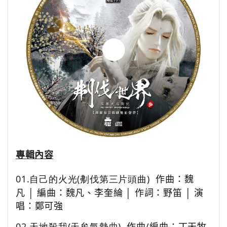
專輯內容
01.自己的火光(刜伐第三片頭曲)
作曲：
魏
凡
│ 編曲：魏凡、李奎綸 │ 作詞：野笛 │ 演
唱：鄭可強
02.天地殺我(天牟氣勢曲)
作曲
/
編曲：丁天牧