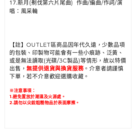
17.
新月(刜伐第六片尾曲)
作曲
/
編曲/作詞/演
唱：風采輪
【註】OUTLET區商品因年代久遠，少數品項
的包裝、印製物可能會有一些小痕跡、泛黃、
或是無法讀取(光碟/3C製品)等情形，故以特價
出售，
無提供退貨與換貨服務
。介意者請謹慎
下單，若不介意歡迎選購收藏。
※注意事項：
1.避免置放於潮濕及火源處。
2.請勿以尖銳粗糙物品於表面摩擦。