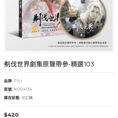
刜伐世界劇集原聲帶參-精選103
品牌:
PILI
型號:
ND04134
庫存狀態:
可訂購
$420