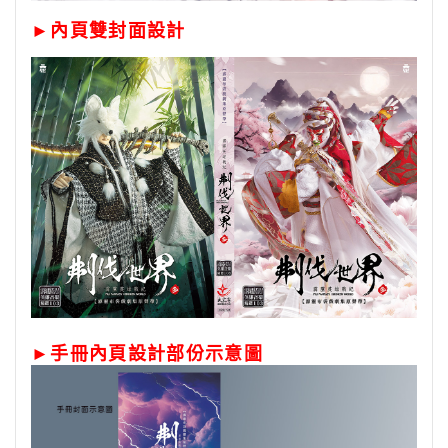
►內頁雙封面設計
►手冊內頁設計部份示意圖