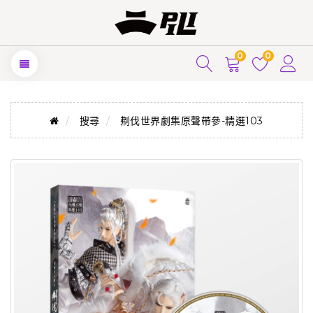
0
0
搜尋
刜伐世界劇集原聲帶參-精選103