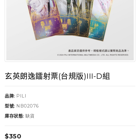
玄英朗逸鐳射票(台規版)III-D組
品牌:
PILI
型號:
NB02076
庫存狀態:
缺貨
$350