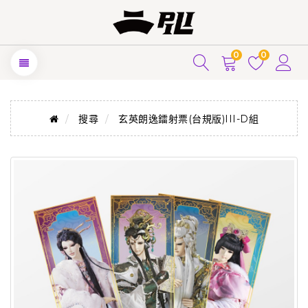
0
0
搜尋
玄英朗逸鐳射票(台規版)III-D組