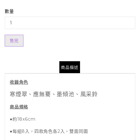
數量
售完
商品描述
收錄角色
寒煙翠、應無騫、墨傾池、風采鈴
商品規格
●約18x6cm
●每組8入，四款角色各2入，雙面同圖