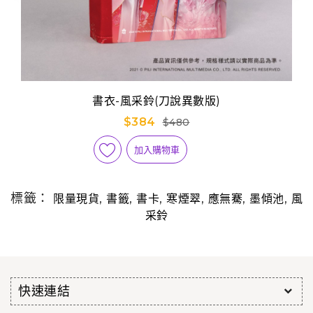
書衣-風采鈴(刀說異數版)
$384
$480
加入購物車
標籤：
,
,
,
,
,
,
限量現貨
書籤
書卡
寒煙翠
應無騫
墨傾池
風
采鈴
快速連結