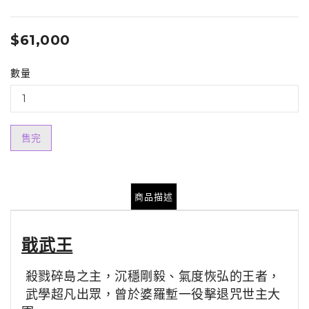
$61,000
數量
售完
商品描述
戢武王
殺戮碎島之主，沉穩剛毅、氣度恢弘的王者，
武學超凡出眾，曾於婆羅塹一役擊退咒世主大