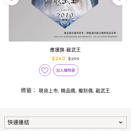
應援旗-戢武王
$240
$299
加入購物車
標籤：
,
,
,
現貨上市
精品偶
複刻偶
戢武王
快速連結