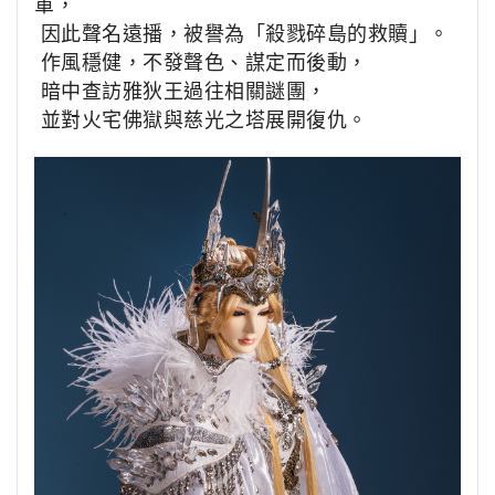
軍，
因此聲名遠播，被譽為「殺戮碎島的救贖」。
作風穩健，不發聲色、謀定而後動，
暗中查訪雅狄王過往相關謎團，
並對火宅佛獄與慈光之塔展開復仇。