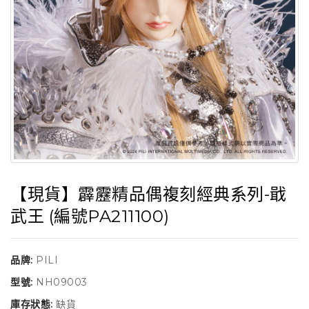
【現貨】霹靂精品偶複刻經典系列-戢
武王 (編號PA211100)
品牌:
PILI
型號:
NH09003
庫存狀態:
缺貨