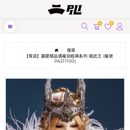
0
0
搜尋
【現貨】霹靂精品偶複刻經典系列-戢武王 (編號
PA211100)