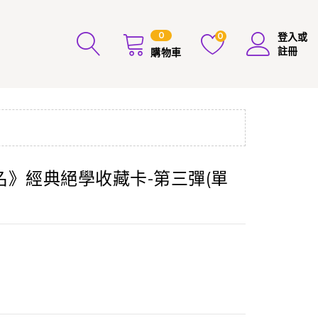
0
0
登入或
註冊
購物車
》經典絕學收藏卡-第三彈(單