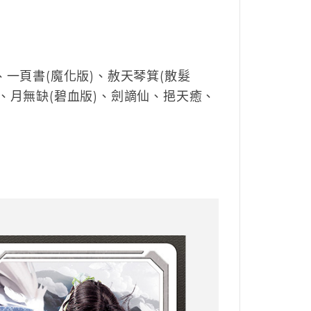
一頁書(魔化版)、赦天琴箕(散髮
、月無缺(碧血版)、劍謫仙、挹天癒、