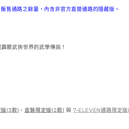
全台販售通路之餘量，內含非官方直營通路的隱藏版。
藏霹靂武俠世界的
武學
傳說！
版(3款)
、
盒裝限定版(2款)
與
7-ELEVEN通路限定版(