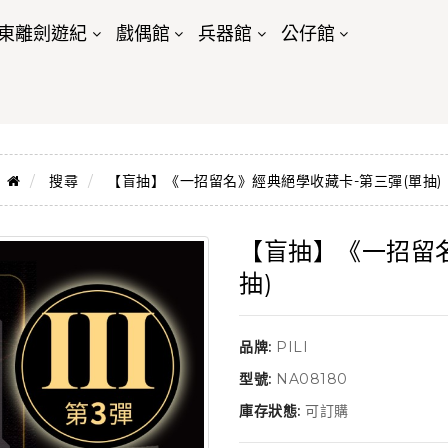
東離劍遊紀
戲偶館
兵器館
公仔館
搜尋
【盲抽】《一招留名》經典絕學收藏卡-第三彈(單抽)
【盲抽】《一招留名
抽)
品牌:
PILI
型號:
NA08180
庫存狀態:
可訂購