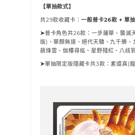
【單抽款式】
共29款收藏卡：
一般普卡26款 + 
➤
普卡角色共26款
：一步蓮華、襲滅天
版)、華顏無道、絕代天驕、九千勝、
藐烽雲、伽樓尋紘、星野殘紅、八歧邪
➤
單抽限定版隱藏卡共3款：素還真(龍