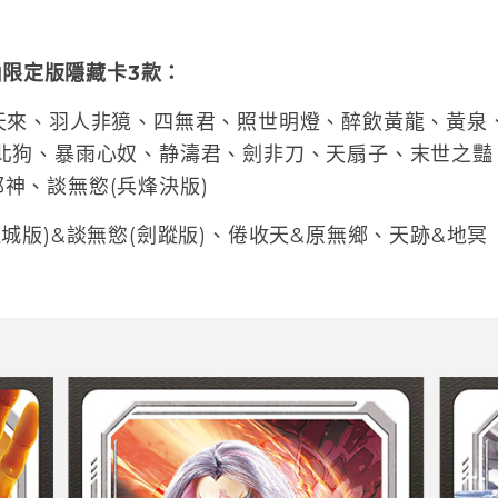
單抽限定版隱藏卡3款：
來、羽人非獍、四無君、照世明燈、醉飲黃龍、黃泉、
北狗、暴雨心奴、静濤君、劍非刀、天扇子、末世之豔
神、談無慾(兵烽決版)
城版)&談無慾(劍蹤版)、倦收天&原無鄉、天跡&地冥