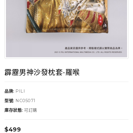
霹靂男神沙發枕套-羅喉
品牌:
PILI
型號:
NC05071
庫存狀態:
可訂購
$499