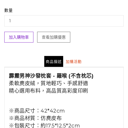
數量
加入購物車
查看加購優惠
商品描述
加購活動
霹靂男神沙發枕套 - 羅喉
(不含枕芯)
柔軟麂皮絨，
質地
輕巧、
手感
舒適
精心選用布料，高品質高彩度印刷
※商品尺寸：42*42cm
※商品材質：仿麂皮布
※包裝尺寸：約17.5*12.5*2cm