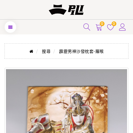
0
0
搜尋
霹靂男神沙發枕套-羅喉