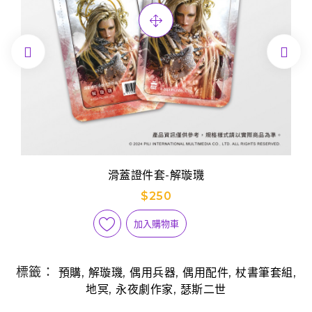


滑蓋證件套-解璇璣
$250
加入購物車
標籤：
,
,
,
,
,
預購
解璇璣
偶用兵器
偶用配件
杖書筆套組
,
,
地冥
永夜劇作家
瑟斯二世