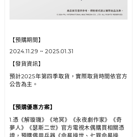
【預購期間】
2024.11.29 ~ 2025.01.31
【發貨資訊】
預計2025年第四季取貨，實際取貨時間依官方
公告為主。
【預購優惠方案】
1.憑《
解璇璣》《地冥》《永夜劇作家》
《奇
夢人》
《瑟斯二世》
官方電視木偶
購買相關憑
證
，預購偶用兵器《命晷操世、七罪命晷操