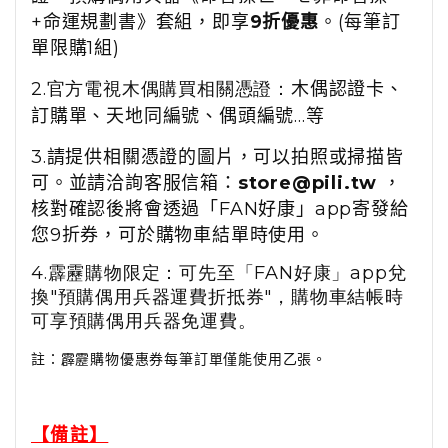
+命運規劃書
》套組
，即享
9
折優惠
。
(
每筆訂
單限購1組
)
2.官方電視木偶購買相關憑證：
木偶認證卡、
訂購單、天地同編號、偶頭編號...等
3.請提供相關憑證的圖片，可以拍照或掃描皆
可。並
請洽詢客服信箱：
store@pili.tw
，
核對確認後將會透過
「FAN好康」
app寄發給
您9折券，可於購物車結單時使用。
4.霹靂購物限定：可先至「FAN好康」app兌
換"預購偶用兵器運費折抵券"，購物車結帳時
可享預購偶用兵器免運費。
註：霹靂購物優惠券每筆訂單僅能使用乙張。
【備註】