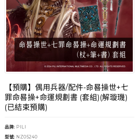
【預購】偶用兵器/配件-命晷操世+七
罪命晷操+命運規劃書 (套組)(解璇璣)
(已結束預購)
品牌:
PILI
型號:
NZ05240