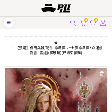
0
0
【預購】偶用兵器/配件-命晷操世+七罪命晷操+命運規
劃書 (套組)(解璇璣)(已結束預購)