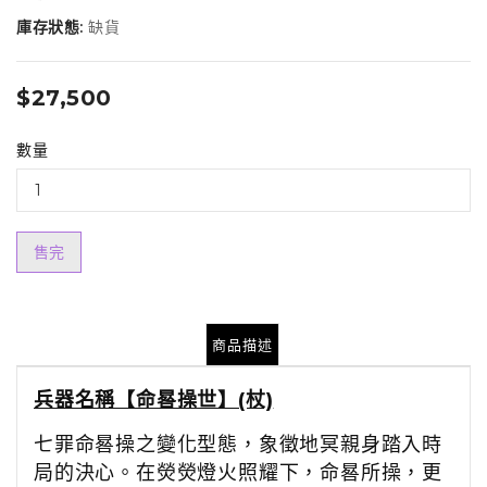
庫存狀態:
缺貨
$27,500
數量
售完
商品描述
兵器名稱【命晷操世】(杖)
七罪命晷操之變化型態，象徵地冥親身踏入時
局的決心。在熒熒燈火照耀下，命晷所操，更