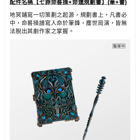
配件名稱【七罪命晷操+命運規劃書】(筆+書)
地冥鋪寫一切策劃之起源，規劃書上，凡書必
中，命晷操譜寫人命於筆鋒，塵世局演，皆無
法脫出其劇作家之掌握。