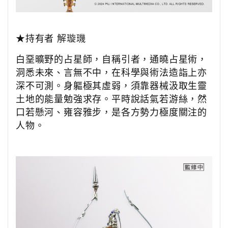
★持有者
解璇璣
白堊曠野的占星師，自稱引者，通曉占星術，
洞悉未來、言無不中，在科學與術法造詣上亦
深不可測。身軀極其虛弱，須靠器械汲取生靈
土地的能量勉強求存。平時說話氣若游絲，然
口若懸河、雍容雅步，是各方勢力極度關注的
人物。