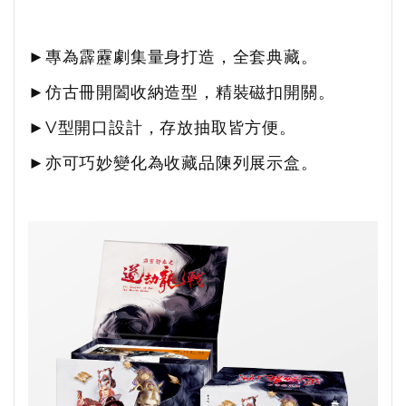
►
專為霹靂劇集量身打造，全套典藏。
►仿古冊開闔收納造型，
精裝磁扣開關。
►
V
型開口設計，存放抽取皆方便。
►
亦可巧妙變化為收藏品陳列展示盒。