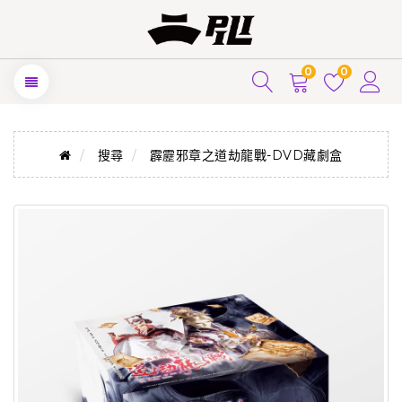
0
0
搜尋
霹靂邪章之道劫龍戰-DVD藏劇盒