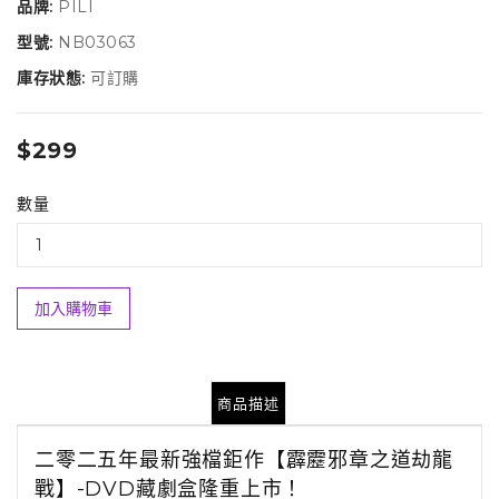
品牌:
PILI
型號:
NB03063
庫存狀態:
可訂購
$299
數量
加入購物車
商品描述
二零二五年最新強檔鉅作【霹靂邪章之道劫龍
戰】
-DVD藏劇盒隆重上市！