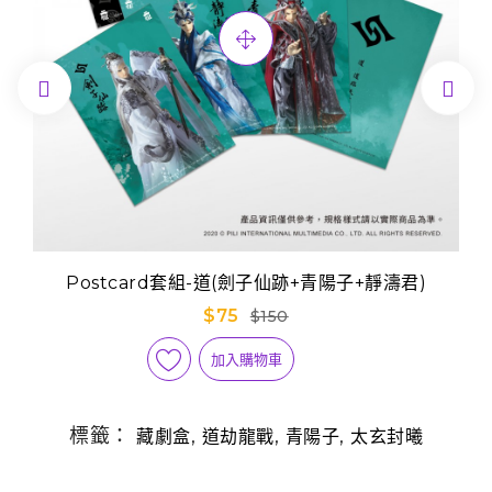


Postcard套組-道(劍子仙跡+青陽子+靜濤君)
$75
$150
加入購物車
標籤：
,
,
,
藏劇盒
道劫龍戰
青陽子
太玄封曦