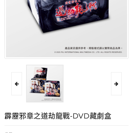
霹靂邪章之道劫龍戰-DVD藏劇盒