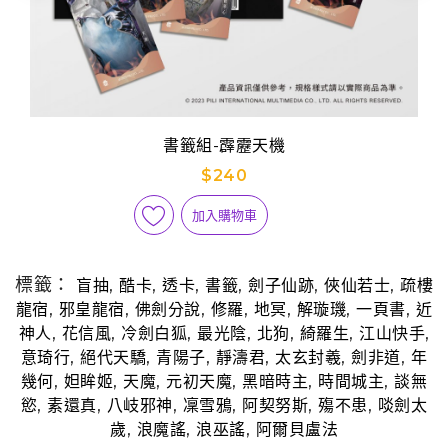
書籤組-霹靂天機
$240
加入購物車
標籤：
,
,
,
,
,
,
盲抽
酷卡
透卡
書籤
劍子仙跡
俠仙若士
疏樓
,
,
,
,
,
,
,
龍宿
邪皇龍宿
佛劍分說
修羅
地冥
解璇璣
一頁書
近
,
,
,
,
,
,
,
神人
花信風
冷劍白狐
最光陰
北狗
綺羅生
江山快手
,
,
,
,
,
,
意琦行
絕代天驕
青陽子
靜濤君
太玄封羲
劍非道
年
,
,
,
,
,
,
幾何
妲眸姬
天魔
元初天魔
黑暗時主
時間城主
談無
,
,
,
,
,
,
慾
素還真
八岐邪神
凜雪鴉
阿契努斯
殤不患
啖劍太
,
,
,
歲
浪魔謠
浪巫謠
阿爾貝盧法