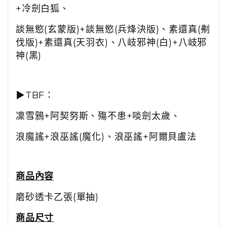
+冷劍白狐、
談無慾(玄蒙版)+談無慾(兵烽決版)、素還真(刜
伐版)+素還真(天羽衣)、八岐邪神(白)+八岐邪
神(黑)
▶TBF：
凜雪鴉+阿契努斯、殤不患+啖劍太歲、
浪魔謠+浪巫謠(魔化)、浪巫謠+阿爾貝盧法
商品內容
磨砂透卡乙張(單抽)
商品尺寸