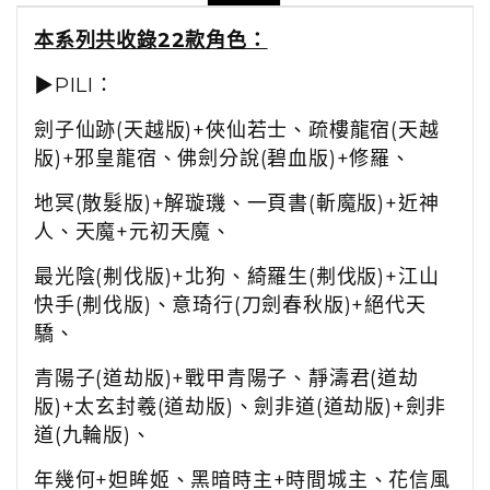
本系列共收錄22款角色：
▶PILI：
劍子仙跡(天越版)+俠仙若士、
疏樓龍宿(天越
版)+邪皇龍宿、
佛劍分說(碧血版)+修羅、
地冥(散髮版)+解璇璣、一頁書(斬魔版)+近神
人、
天魔+元初天魔、
最光陰(刜伐版)+北狗、綺羅生(刜伐版)+江山
快手(刜伐版)、
意琦行(刀劍春秋版)+絕代天
驕、
青陽子(道劫版)+戰甲青陽子、靜濤君(道劫
版)+太玄封羲(道劫版)、劍非道(道劫版)+劍非
道(九輪版)、
年幾何+妲眸姬、黑暗時主+時間城主、
花信風