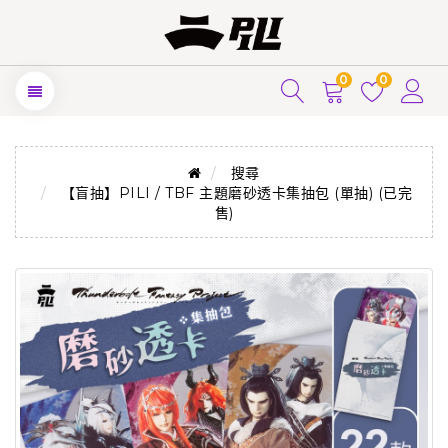
0
0
搜尋
【盲抽】PILI / TBF 主題磨砂透卡集抽包 (單抽) (已完
售)