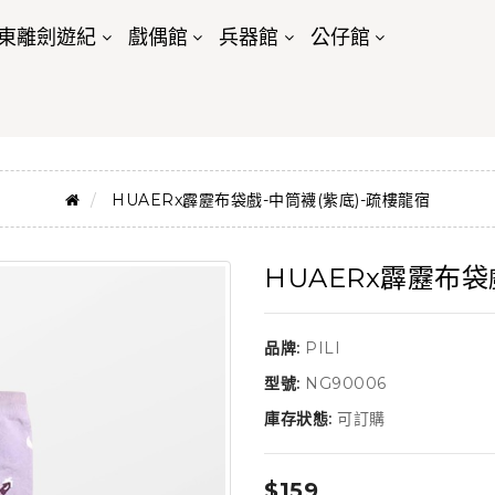
東離劍遊紀
戲偶館
兵器館
公仔館
HUAERx霹靂布袋戲-中筒襪(紫底)-疏樓龍宿
HUAERx霹靂布袋
品牌:
PILI
型號:
NG90006
庫存狀態:
可訂購
$159