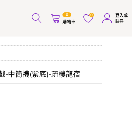
0
0
登入或
註冊
購物車
戲-中筒襪(紫底)-疏樓龍宿