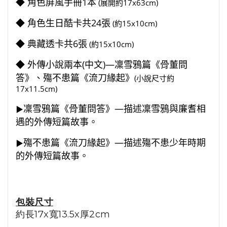
◆ 角色屏風手冊1本
(展開約17x63cm)
◆ 角色生日酷卡共24張
(約15x10cm)
◆ 典藏透卡共6張
(約15x10cm)
◆ 外傳小說兩本(中文)—
凜雪鴉篇《骨董問
答》
、
殤不患篇《流刀緣起》
(小說尺寸約
17x11.5cm)
凜雪鴉篇《骨董問答》—描述凜雪鴉與廉耆相
▶︎
遇的外傳短篇故事。
殤不患篇《流刀緣起》—描述殤不患少年時期
▶︎
的外傳短篇故事。
包裝尺寸
約長17x寬13.5x厚2cm