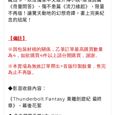
藏透卡、以及獨家中文版外傳小說-凜雪鴉篇
《骨董問答》、殤不患篇《流刀緣起》，限量
不再版！讓驚天動地的幻想奇譚，畫上完美紀
念的結尾！
【備註】
※因包裝材積的關係，乙筆訂單最高購買數量
為4，如欲購買4件以上請分開購買，謝謝。
※本賣場為無效訂單釋出+首版印製餘量，售完
為止不再版。
◆影音收錄內容：
《Thunderbolt Fantasy 東離劍遊紀 最終
章》、幕後花絮