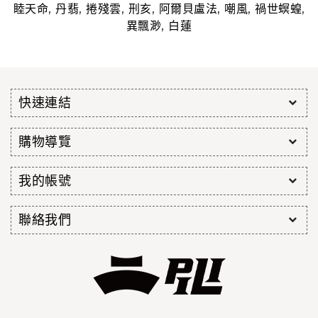
,
,
,
,
,
,
,
睦天命
丹翡
捲殘雲
刑亥
阿爾貝盧法
嘲風
禍世螟蝗
,
異飄渺
白蓮
快速連結
購物導覽
我的帳號
聯絡我們