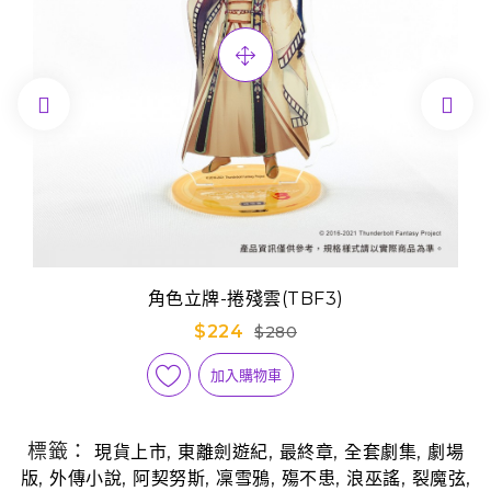


角色立牌-捲殘雲(TBF3)
$224
$280
加入購物車
標籤：
,
,
,
,
現貨上市
東離劍遊紀
最終章
全套劇集
劇場
,
,
,
,
,
,
,
版
外傳小說
阿契努斯
凜雪鴉
殤不患
浪巫謠
裂魔弦