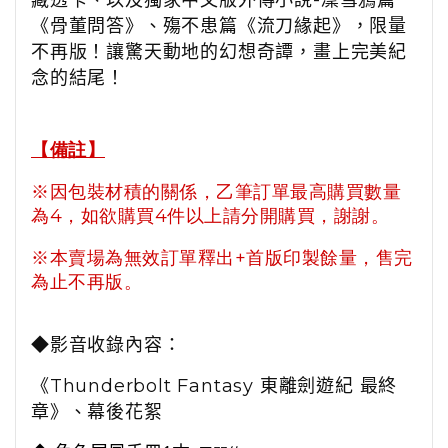
藏透卡、以及獨家中文版外傳小說-凜雪鴉篇
《骨董問答》、殤不患篇《流刀緣起》，限量
不再版！讓驚天動地的幻想奇譚，畫上完美紀
念的結尾！
【備註】
※因包裝材積的關係，乙筆訂單最高購買數量
為4，如欲購買4件以上請分開購買，謝謝。
※本賣場為無效訂單釋出+首版印製餘量，售完
為止不再版。
◆影音收錄內容：
《Thunderbolt Fantasy 東離劍遊紀 最終
章》、幕後花絮