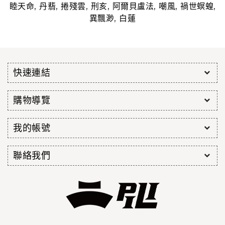
,
,
,
,
,
,
,
睦天命
丹翡
捲殘雲
刑亥
阿爾貝盧法
嘲風
禍世螟蝗
,
異飄渺
白蓮
快速連結
購物導覽
我的帳號
聯絡我們