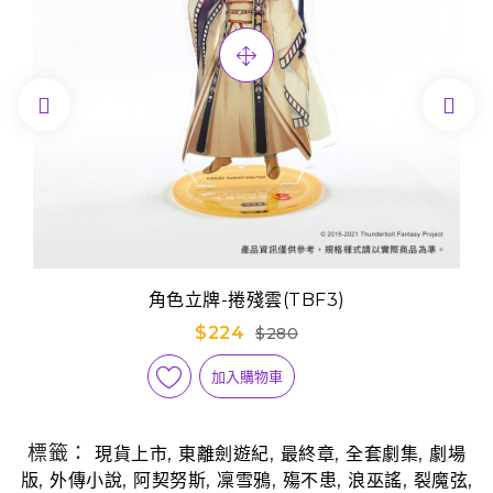


角色立牌-捲殘雲(TBF3)
$224
$280
加入購物車
標籤：
,
,
,
,
現貨上市
東離劍遊紀
最終章
全套劇集
劇場
,
,
,
,
,
,
,
版
外傳小說
阿契努斯
凜雪鴉
殤不患
浪巫謠
裂魔弦