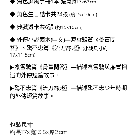
◆ 角色屏風手冊1本
(展開約17x63cm)
◆ 角色生日酷卡共24張
(約15x10cm)
◆ 典藏透卡共6張
(約15x10cm)
◆ 外傳小說兩本(中文)—
凜雪鴉篇《骨董問
答》
、
殤不患篇《流刀緣起》
(小說尺寸約
17x11.5cm)
凜雪鴉篇《骨董問答》—描述凜雪鴉與廉耆相
▶︎
遇的外傳短篇故事。
殤不患篇《流刀緣起》—描述殤不患少年時期
▶︎
的外傳短篇故事。
包裝尺寸
約長17x寬13.5x厚2cm