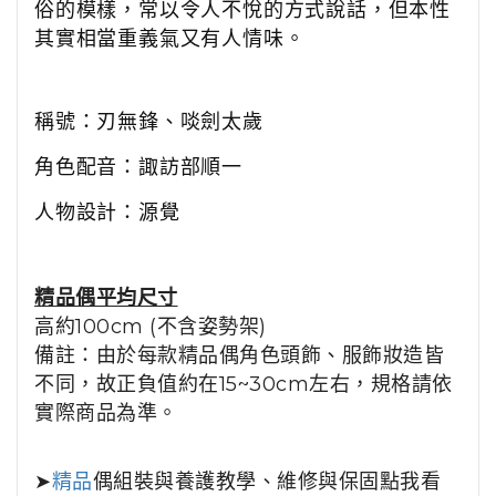
俗的模樣，常以令人不悅的方式說話，但本性
其實相當重義氣又有人情味。
稱號：刃無鋒、啖劍太歲
角色配音：諏訪部順一
人物設計：源覺
精品
偶平均尺寸
高約100cm (不含姿勢架)
備註：由於每款精品偶角色頭飾、服飾妝造皆
不同，故正負值約在15~30cm左右，規格請依
實際商品為準。
➤
精品
偶組裝與養護教學、維修與保固點我看