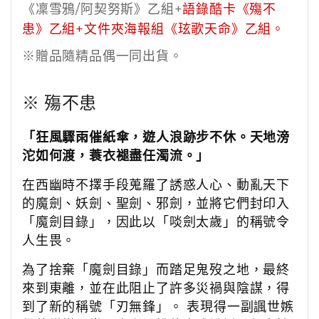
《凜雪鴉/阿契努斯》乙組+
語錄酷卡《殤不
患》乙組
+文件夾海報組《玹歌天命》乙組。
※贈品隨精品偶一同出貨。
※
殤不患
「狂風驟雨催紙傘，遊人浪跡步不休。天地滂
沱如何渡，蓑衣褪盡任濁流。」
在西幽時不擇手段蒐羅了誘惑人心、動亂天下
的魔劍、妖劍、聖劍、邪劍，並將它們封印入
「魔劍目錄」，因此以「啖劍太歲」的稱號令
人生畏。
為了捨棄「魔劍目錄」而踏足鬼歿之地，最終
來到東離，並在此阻止了許多災禍與陰謀，得
到了新的稱號「刃無鋒」。 表現得一副諷世嫉