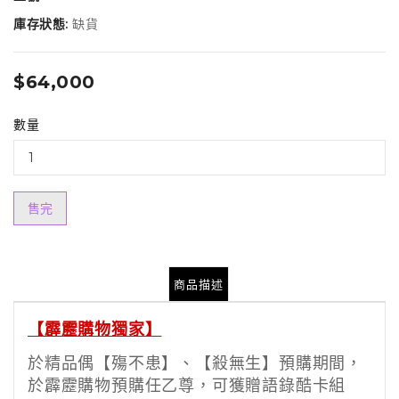
庫存狀態:
缺貨
$64,000
數量
售完
商品描述
【霹靂購物獨家】
於精品偶【殤不患】、【殺無生】預購期間，
於霹靂購物預購任乙尊，可獲贈語錄酷卡組