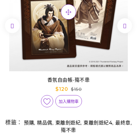


香氛自由帳-殤不患
$120
$150
加入購物車
標籤：
,
,
,
,
,
預購
精品偶
東離劍遊紀
東離劍遊紀4
最終章
殤不患