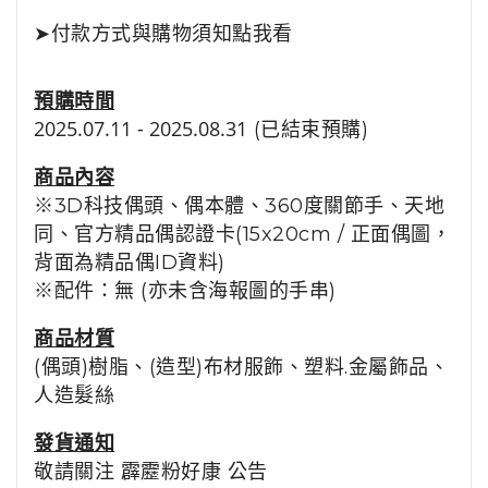
➤
付款方式與購物須知點我看
預購時間
2025.07.11 - 2025.08.31
(已結束預購)
商品
內容
※3D科技偶頭、偶本體、360度關節手、天地
同
、官方精品偶認證卡(15x20cm / 正面偶圖，
背面為精品偶ID資料)
※配件：無 (亦未含海報圖的手串)
商品
材質
(偶頭)樹脂、(造型)布材服飾、塑料.金屬飾品、
人造髮絲
發貨通知
敬請關注
霹靂粉好康
公告