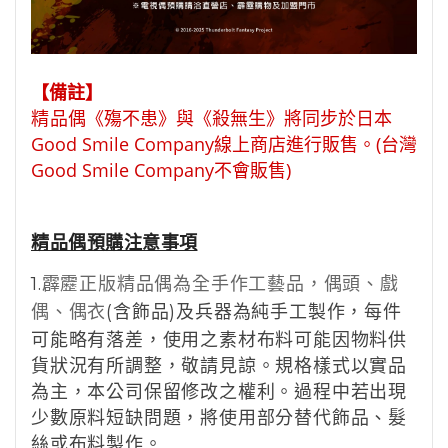
【備註】
偶《殤不患》與《殺無生》將同步於日本
精品
Good Smile Company線上商店進行販售。(台灣
Good Smile Company不會販售)
精品
偶預購注意事項
1.
霹靂正版精品偶為全手作工藝品，偶頭、戲
偶、偶衣
(
含飾品
)
及兵器為純手工製作，每件
可能略有落差，使用之素材布料可能因物料供
貨狀況有所調整，敬請見諒。規格樣式以實品
為主，本公司保留修改之權利。過程中若出現
少數原料短缺問題，將使用部分替代飾品、髮
絲或布料製作。