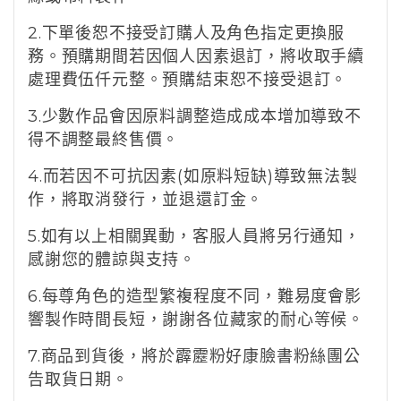
2.
下單後恕不接受訂購人及角色指定更換服
務。預購期間若因個人因素退訂，將收取手續
處理費伍仟元整。預購結束恕不接受退訂。
3.
少數作品會因原料調整造成成本增加導致不
得不調整最終售價。
4.
而若因不可抗因素
(
如原料短缺
)
導致無法製
作，將取消發行，並退還訂金。
5.
如有以上相關異動，客服人員將另行通知，
感謝您的體諒與支持。
6.
每尊角色的造型繁複程度不同，難易度會影
響製作時間長短，謝謝各位藏家的耐心等候。
7.
商品到貨後，將於霹靂粉好康臉書粉絲團公
告取貨日期。