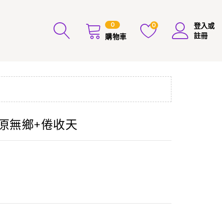
0
0
登入或
註冊
購物車
-原無鄉+倦收天