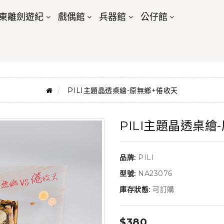
東離劍遊紀
戲偶館
兵器館
公仔館
PILI主題晶透桌繪-原無鄉+倦收天
PILI主題晶透桌繪
品牌:
PILI
型號:
NA23076
庫存狀態:
可訂購
$380