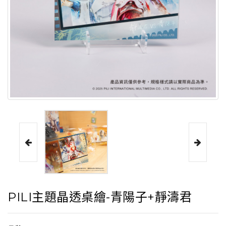
PILI主題晶透桌繪-青陽子+靜濤君