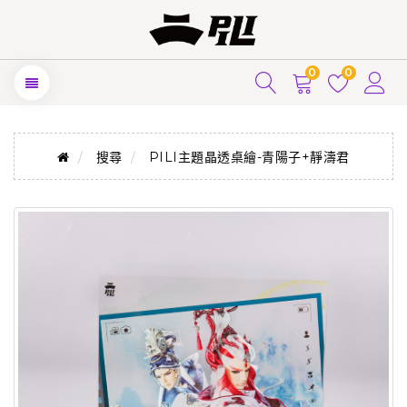
0
0
搜尋
PILI主題晶透桌繪-青陽子+靜濤君