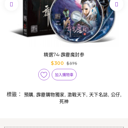


精選74-霹靂魔封参
$300
$375
加入購物車
標籤：
,
,
,
,
,
預購
霹靂購物獨家
激戰天下
天下名誌
公仔
死神