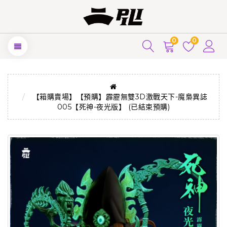
0
0
【箱購賣場】【預購】霹靂無雙3D激戰天下-魔梟異誌
005【死神-夜光版】 (已結束預購)