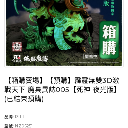
【箱購賣場】【預購】霹靂無雙3D激
戰天下-魔梟異誌005【死神-夜光版】
(已結束預購)
品牌:
PILI
型號:
NZ05251