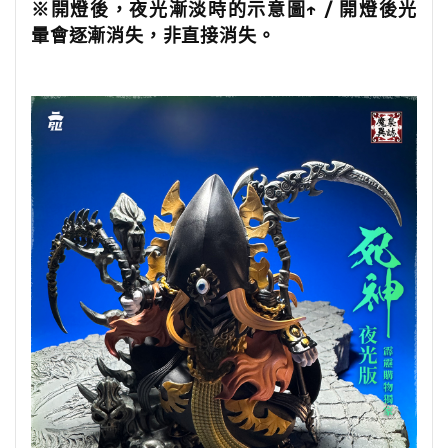
※開燈後，夜光漸淡時的示意圖↑ / 開燈後光
暈會逐漸消失，非直接消失。