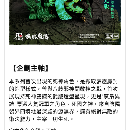
【企劃主軸】
本系列首次出現的死神角色，是擷取霹靂魔封
的造型樣式，曾與八歧邪神開啟神之戰，首次
展現持死神雙鐮的武版造型呈現，更是“魔梟異
誌”票選人氣冠軍之角色。死國之神，來自陰陽
裂界四境地最深處的源無界，擁有絕對無敵的
術法能力，主宰一切生死。