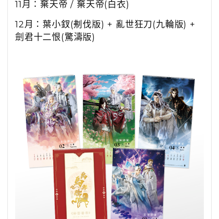
11月：棄天帝 / 棄天帝(白衣)
12月：葉小釵(刜伐版) + 亂世狂刀(九輪版) +
劍君十二恨(驚濤版)