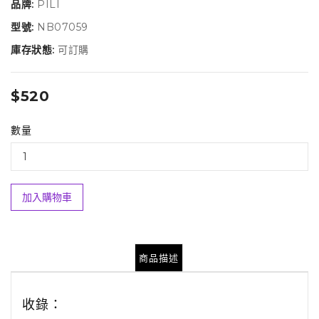
品牌:
PILI
型號:
NB07059
庫存狀態:
可訂購
$520
數量
加入購物車
商品描述
收錄：