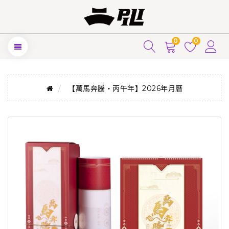
0
0
【萬馬奔騰‧丙午年】2026年月曆