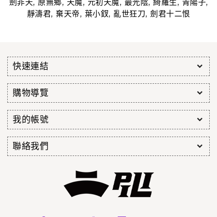
,
,
,
,
,
,
,
劍非天
原無鄉
天魔
元初天魔
最光陰
綺羅生
青陽子
,
,
,
,
靜濤君
棄天帝
葉小釵
亂世狂刀
劍君十二恨
快速連結
購物導覽
我的帳號
聯絡我們