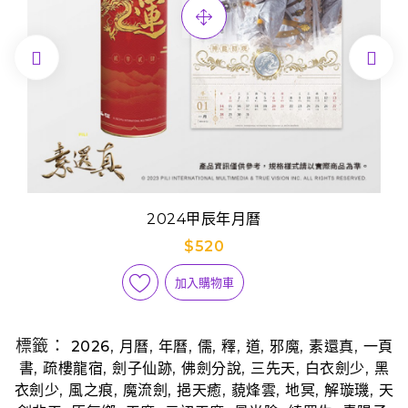


2024甲辰年月曆
$520
加入購物車
標籤：
,
,
,
,
,
,
,
,
2026
月曆
年曆
儒
釋
道
邪魔
素還真
一頁
,
,
,
,
,
,
書
疏樓龍宿
劍子仙跡
佛劍分說
三先天
白衣劍少
黑
,
,
,
,
,
,
,
衣劍少
風之痕
魔流劍
挹天癒
藐烽雲
地冥
解璇璣
天