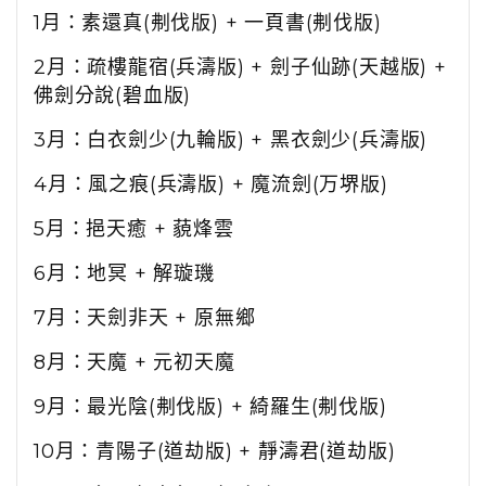
1月
：素還真(刜伐版) + 一頁書(刜伐版)
2月：疏樓龍宿(兵濤版) + 劍子仙跡(天越版) +
佛劍分說(碧血版)
3月：白衣劍少(九輪版) + 黑衣劍少(兵濤版)
4月：風之痕(兵濤版) + 魔流劍(万堺版)
5月：挹天癒 + 藐烽雲
6月：地冥 + 解璇璣
7月：天劍非天 + 原無鄉
8月：天魔 + 元初天魔
9月：最光陰(刜伐版) + 綺羅生(刜伐版)
10月：青陽子(道劫版) + 靜濤君(道劫版)