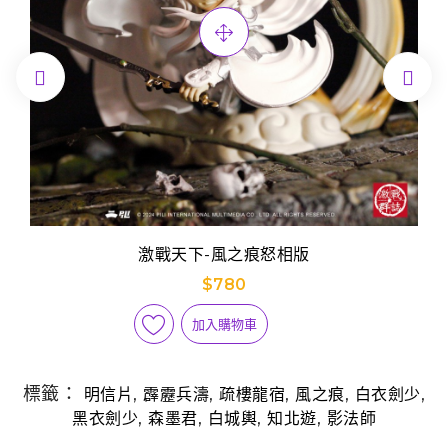


激戰天下-風之痕怒相版
$780
加入購物車
標籤：
,
,
,
,
,
明信片
霹靂兵濤
疏樓龍宿
風之痕
白衣劍少
,
,
,
,
黑衣劍少
森墨君
白城輿
知北遊
影法師