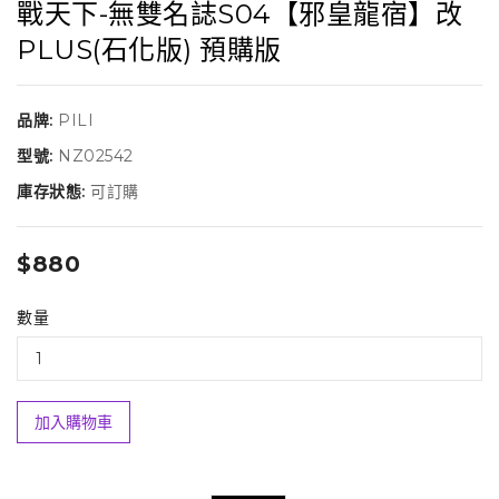
戰天下-無雙名誌S04【邪皇龍宿】改
PLUS(石化版) 預購版
品牌:
PILI
型號:
NZ02542
庫存狀態:
可訂購
$880
數量
加入購物車