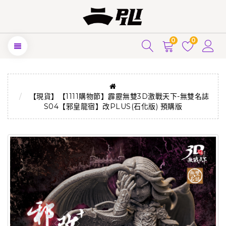
0
0
【現貨】【1111購物節】霹靂無雙3D激戰天下-無雙名誌
S04【邪皇龍宿】改PLUS(石化版) 預購版