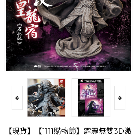
【現貨】【1111購物節】霹靂無雙3D激