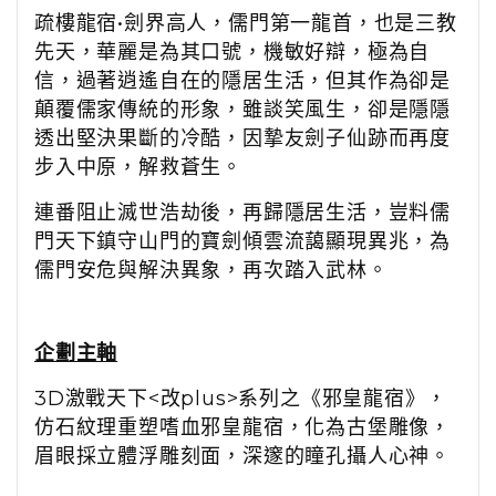
疏樓龍宿•劍界高人，儒門第一龍首，也是三教
先天，華麗是為其口號，機敏好辯，極為自
信，過著逍遙自在的隱居生活，但其作為卻是
顛覆儒家傳統的形象，雖談笑風生，卻是隱隱
透出堅決果斷的冷酷，因摯友劍子仙跡而再度
步入中原，解救蒼生。
連番阻止滅世浩劫後，再歸隱居生活，豈料儒
門天下鎮守山門的寶劍傾雲流藹顯現異兆，為
儒門安危與解決異象，再次踏入武林。
企劃主軸
3D激戰天下<改plus>系列之《邪皇龍宿》，
仿石紋理重塑嗜血邪皇龍宿，化為古堡雕像，
眉眼採立體浮雕刻面，深邃的瞳孔攝人心神。