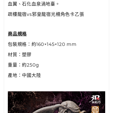
血翼、石化血泉渦地臺。
疏樓龍宿vs邪皇龍宿光柵角色卡乙張
商品規格
包裝規格：約
160
×
145
×
120 mm
材質：塑膠
重量：約
250g
產地：中國大陸