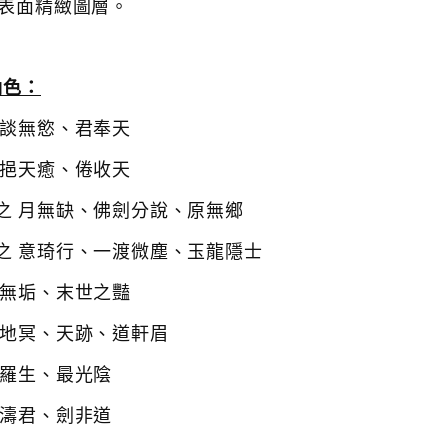
力表面精緻圖層。
角色：
、談無慾、君奉天
、挹天癒、倦收天
之 月無缺、佛劍分說、原無鄉
之 意琦行、一渡微塵、玉龍隱士
白無垢、末世之豔
 地冥、天跡、道軒眉
綺羅生、最光陰
靜濤君、劍非道