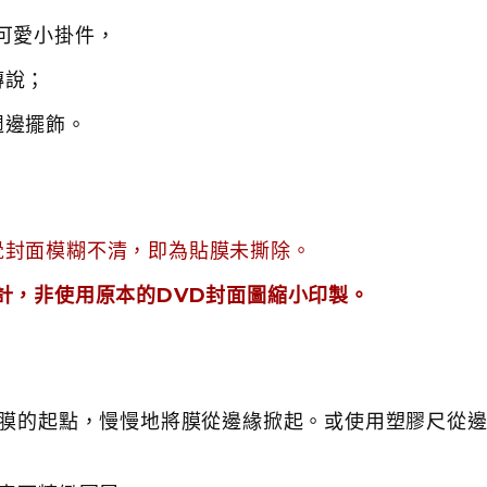
可愛小掛件，
傳說；
週邊擺飾。
覺封面模糊不清，即為貼膜未撕除。
計，非使用原本的DVD封面圖縮小印製。
護膜的起點，慢慢地將膜從邊緣掀起。
或使用塑膠尺從