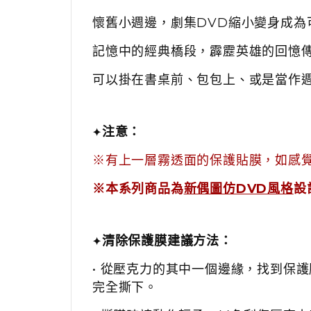
懷舊小週邊，
劇集DVD縮小變身成為
記憶中的經典橋段，霹靂英雄的回憶
可以掛在書桌前、包包上、或是當作
注意：
✦
※有上一層霧透面的保護貼膜，如感
※本系列商品為
新偶圖仿DVD風格
設
清除保護膜建議方法：
✦
• 從壓克力的其中一個邊緣，找到保
完全撕下。