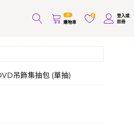
0
0
登入或
註冊
購物車
DVD吊飾集抽包 (單抽)