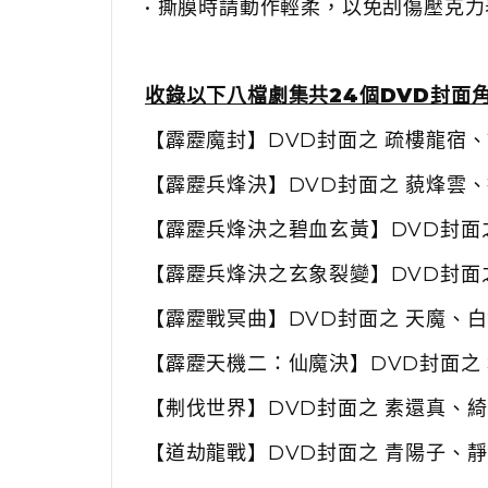
• 撕膜時請動作輕柔，以免刮傷壓克
收錄以下八檔劇集共24個DVD封面
【霹靂魔封】DVD封面之 疏樓龍宿
【霹靂兵烽決】DVD封面之 藐烽雲
【霹靂兵烽決之碧血玄黃】DVD封面
【
霹靂兵烽決之玄象裂變】DVD封面
【霹靂戰冥曲】DVD封面之 天魔、
【霹靂天機二：仙魔決】DVD封面之
【刜伐世界】DVD封面之 素還真、
【道劫龍戰】DVD封面之 青陽子、