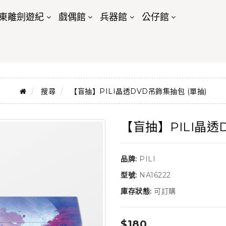
東離劍遊紀
戲偶館
兵器館
公仔館
搜尋
【盲抽】PILI晶透DVD吊飾集抽包 (單抽)
【盲抽】PILI晶透
品牌:
PILI
型號:
NA16222
庫存狀態:
可訂購
$180