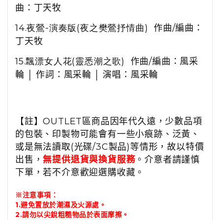
曲：
丁天牧
14.
夜鶯-演奏版(夜之樊鶯抒情曲)
作曲
/
編曲：
丁天牧
15.
飄漂女人花(靈悉潮之歌)
作曲
/
編曲：
風采
輪
│ 作詞：風采輪 │ 演唱：
風采輪
【註】OUTLET區商品因年代久遠，少數品項
的包裝、印製物可能會有一些小痕跡、泛黃、
或是無法讀取(光碟/3C製品)等情形，故以特價
出售，
無提供退貨與換貨服務
。介意者請謹慎
下單，若不介意歡迎選購收藏。
※注意事項：
1.避免置放於潮濕及火源處。
2.請勿以尖銳粗糙物品於表面摩擦。