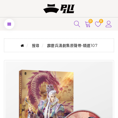
0
0
搜尋
霹靂兵濤劇集原聲帶-精選107