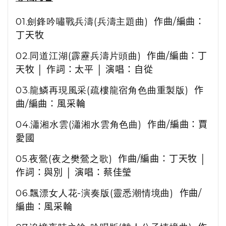
01.劍鋒吟嘯戰兵濤(兵濤主題曲)
作曲
/
編曲：
丁天牧
02.同道江湖(霹靂兵濤片頭曲)
作曲
/
編曲：丁
天牧 │ 作詞：太平 │ 演唱：自從
03.
龍鱗再現風采(疏樓龍宿角色曲重製版)
作
曲
/
編曲：
風采輪
04.
瀟湘水雲(瀟湘水雲角色曲)
作曲
/
編曲：賈
愛國
05.
夜鶯(夜之樊鶯之歌)
作曲
/
編曲：
丁天牧 │
作詞：與別 │ 演唱：蔡佳瑩
06.
飄漂女人花-演奏版(靈悉潮情境曲)
作曲
/
編曲：風采輪