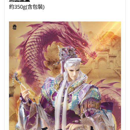
約350g(含包裝)