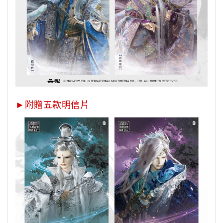
►附贈五款明信片