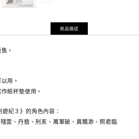
商品描述
販售，
可以用。
當作紙杯墊使用。
 東離劍遊紀３》的角色內容：
捲殘雲、丹翡、刑亥、萬軍破、異飄渺、照君臨