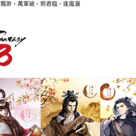
異飄渺、萬軍破、照君臨、逢魔漏