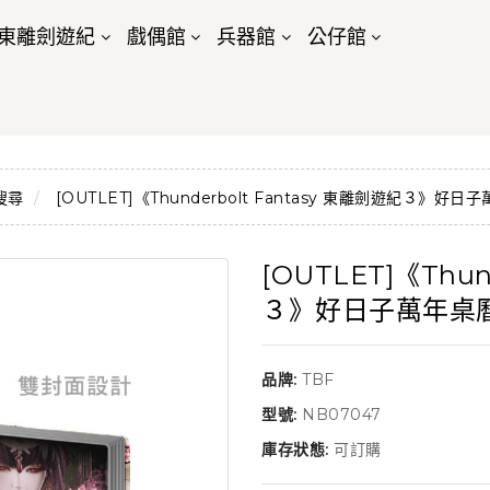
東離劍遊紀
戲偶館
兵器館
公仔館
搜尋
[OUTLET]《Thunderbolt Fantasy 東離劍遊紀３》好日
[OUTLET]《Thun
３》好日子萬年桌
品牌:
TBF
型號:
NB07047
庫存狀態:
可訂購