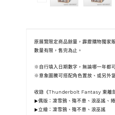
原展覽限定商品餘量，霹靂購物獨家
數量有限，售完為止。
※自行填入日期數字，無論哪一年都
※意象圖騰可搭配角色置放、或另外
收錄《Thunderbolt Fantasy
偶版：凜雪鴉、殤不患、浪巫謠、
▶
立繪：凜雪鴉、殤不患、浪巫謠
▶