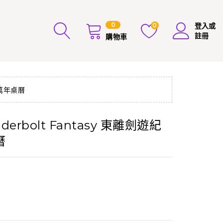
0
0
登入或
註冊
購物車
子萬年桌曆
derbolt Fantasy 東離劍遊紀
曆