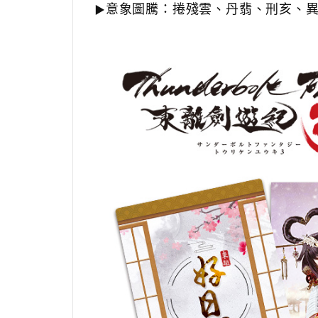
意象圖騰：捲殘雲、丹翡、刑亥、
▶