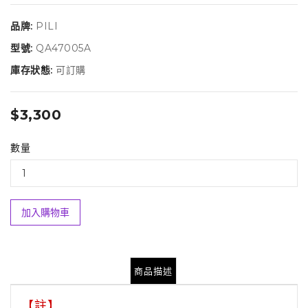
品牌:
PILI
型號:
QA47005A
庫存狀態:
可訂購
$3,300
數量
加入購物車
商品描述
【註】