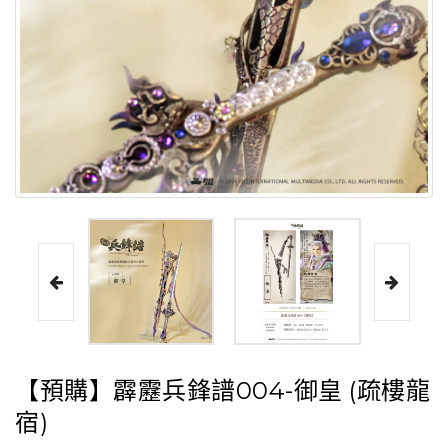
【預購】霹靂兵鋒譜004-御皇 (疏樓龍
宿)