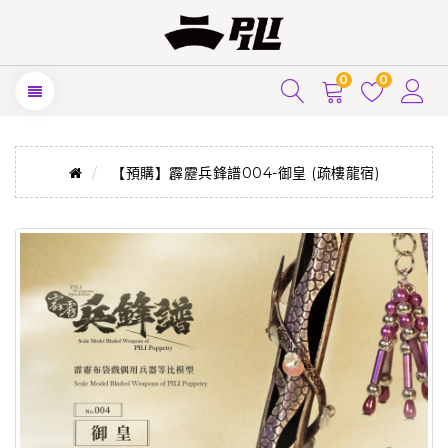
0
0
【預購】霹靂兵鋒譜004-御皇 (疏樓龍宿)