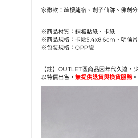
家徽款：疏樓龍宿、劍子仙跡、佛劍分
※商品材質：銅板貼紙、卡紙
※
商品規格
：
卡貼
5.4x8.6cm、
明信
※包裝規格：
OPP袋
【註】OUTLET區商品因年代久遠，
以特價出售，
無提供退貨與換貨服務
。