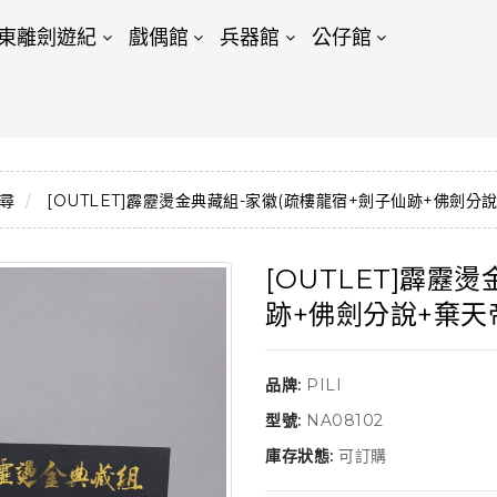
東離劍遊紀
戲偶館
兵器館
公仔館
尋
[OUTLET]霹靂燙金典藏組-家徽(疏樓龍宿+劍子仙跡+佛劍分說
[OUTLET]霹靂
跡+佛劍分說+棄天
品牌:
PILI
型號:
NA08102
庫存狀態:
可訂購