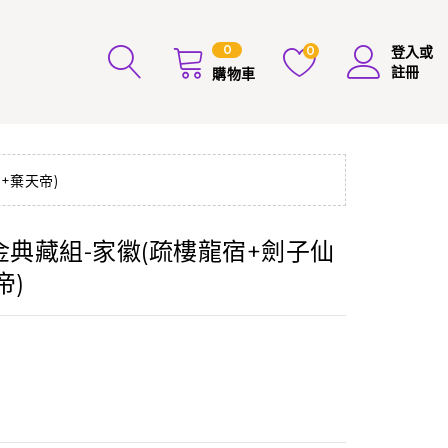
0
0
登入或
註冊
購物車
+棄天帝)
燙金典藏組-家徽(疏樓龍宿+劍子仙
帝)