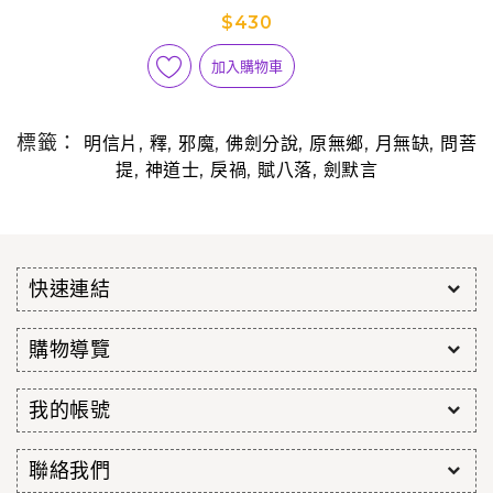
$430
加入購物車
標籤：
,
,
,
,
,
,
明信片
釋
邪魔
佛劍分說
原無鄉
月無缺
問菩
,
,
,
,
提
神道士
戾禍
賦八落
劍默言
快速連結
購物導覽
我的帳號
聯絡我們