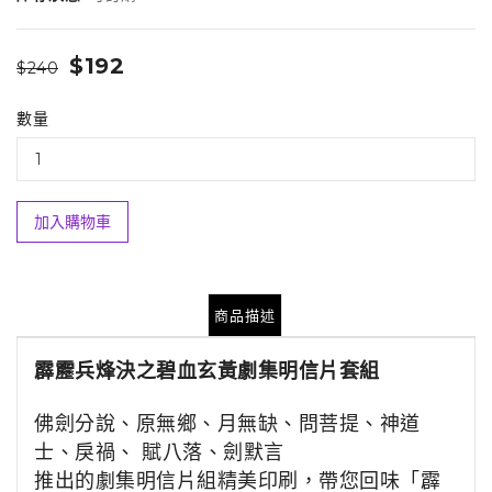
$192
$240
數量
加入購物車
商品描述
霹靂兵烽決之碧血玄黃劇集明信片套組
佛劍分說、原無鄉、月無缺、問菩提、神道
士、戾禍、 賦八落、劍默言
推出的劇集明信片組精美印刷，帶您回味「霹