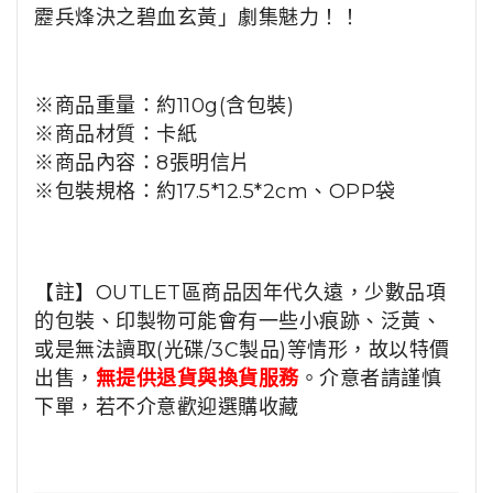
靂兵烽決之碧血玄黃」劇集魅力！！
※商品重量：約110g(含包裝)
※商品材質：卡紙
※商
品內容
：
8張明信片
※包裝規格
：約17.5*12.5*2cm、OPP袋
【註】OUTLET區商品因年代久遠，少數品項
的包裝、印製物可能會有一些小痕跡、泛黃、
或是無法讀取(光碟/3C製品)等情形，故以特價
出售，
無提供退貨與換貨服務
。介意者請謹慎
下單，若不介意歡迎選購收藏