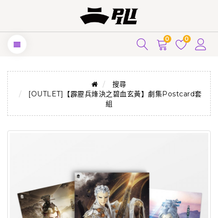
0
0
搜尋
[OUTLET]【霹靂兵烽決之碧血玄黃】劇集Postcard套
組