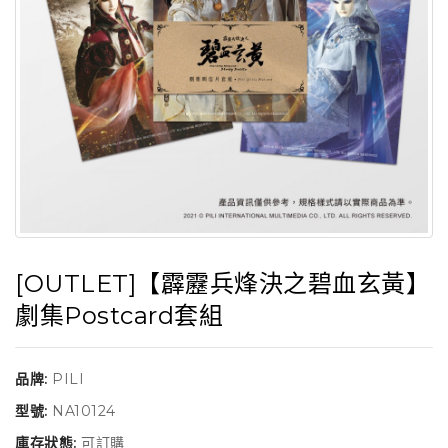
[OUTLET]【霹靂兵烽決之碧血玄黃】
劇集Postcard套組
品牌:
PILI
型號:
NA10124
庫存狀態:
可訂購