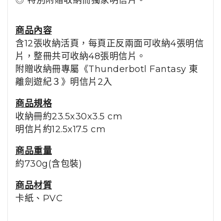
◎ 特別附贈收納冊獨家明信片。
商品內容
含12張收納活頁，每頁正反兩面可收納4張明信
片，整冊
共可收納48張明信片。
附贈
收納冊專屬
《Thunderbotl Fantasy 東
離劍遊紀３》明信片2入
商品
規格
收納冊約23.5x30x3.5 cm
明信片約12.5x17.5 cm
商品重量
約730g(含包裝)
商品材質
卡紙、PVC