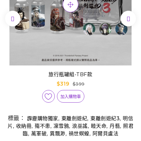


旅行瓶罐組-TBF款
$319
$399
加入購物車
標籤：
,
,
,
霹靂購物獨家
東離劍遊紀
東離劍遊紀3
明信
,
,
,
,
,
,
,
片
收納冊
殤不患
凜雪鴉
浪巫謠
睦天命
丹翡
照君
,
,
,
,
臨
萬軍破
異飄渺
禍世螟蝗
阿爾貝盧法