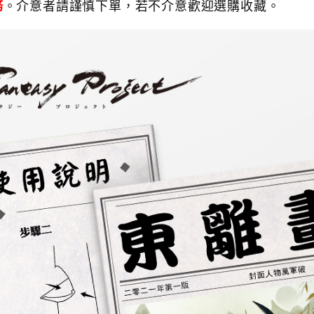
務
。介意者請謹慎下單，若不介意歡迎選購收藏。