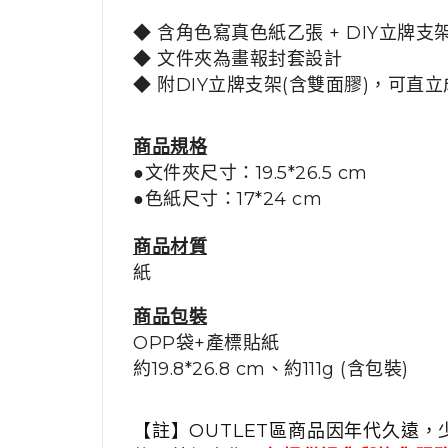
◆ 含角色寫真色紙乙張 + DIY立牌支架
◆
文件夾為畫報封套設計
◆ 附DIY立牌支架(含雙面膠)，可直
商品規格
●文件夾尺寸：19.5*26.5 cm
●色紙尺寸：17*24 cm
商品材質
紙
商品包裝
OPP袋+產標貼紙
約19.8*26.8 cm、
約111g (含包裝)
【註】OUTLET區商品因年代久遠，