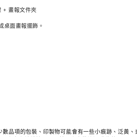
 + 畫報文件夾
立成桌面畫報擺飾。
少數品項的包裝、印製物可能會有一些小痕跡、泛黃、或