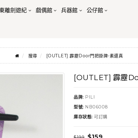
東離劍遊紀
戲偶館
兵器館
公仔館
搜尋
[OUTLET] 霹靂Door門把掛牌-素還真
[OUTLET] 霹靂
品牌:
PILI
型號:
NB06008
庫存狀態:
可訂購
$159
$199