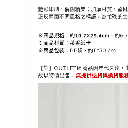
艷彩印刷，偶圖精美；加厚材質，堅挺
正反兩面不同風格之標語，為忙碌的生
※商品規格：約
、
約60
10.7X29.4
cm
※商品材質：萊妮紙卡
※商品包裝：
PP袋、
約11*30 cm
【註】OUTLET區商品因年代久遠，
故以特價出售，
無提供退貨與換貨服