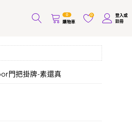
0
0
登入或
註冊
購物車
Door門把掛牌-素還真