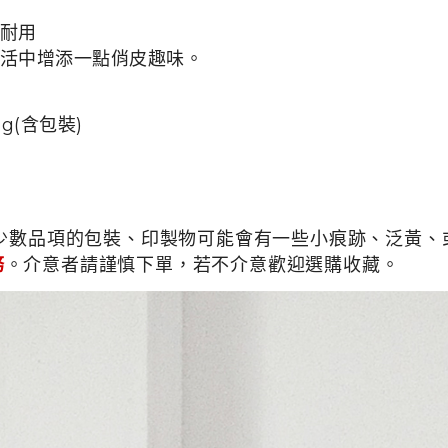
耐用
活中增添一點俏皮趣味。
 g(含包裝)
少數品項的包裝、印製物可能會有一些小痕跡、泛黃、或
務
。介意者請謹慎下單，若不介意歡迎選購收藏。