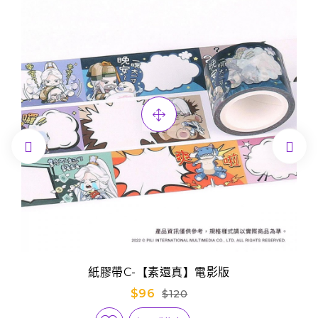


紙膠帶C-【素還真】電影版
$96
$120