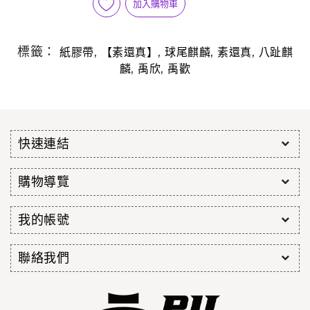
加入購物車
標籤：
,
,
,
,
紙膠帶
【素還真】
球尾麒麟
素還真
八趾麒
,
,
麟
禹欣
禹歡
快速連結
購物導覽
我的帳號
聯絡我們