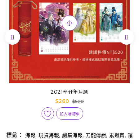


2021辛丑年月曆
$260
$520
加入購物車
標籤：
,
,
,
,
,
海報
現貨海報
劇集海報
刀龍傳說
素還真
羅