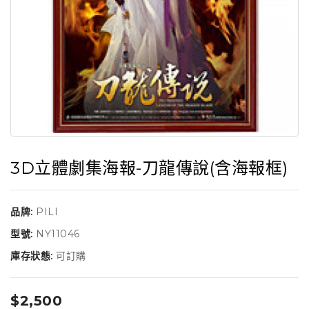
3D立體劇集海報-刀龍傳說(含海報框)
品牌:
PILI
型號:
NY11046
庫存狀態:
可訂購
$2,500