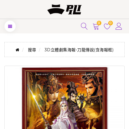
0
0
搜尋
3D立體劇集海報-刀龍傳說(含海報框)