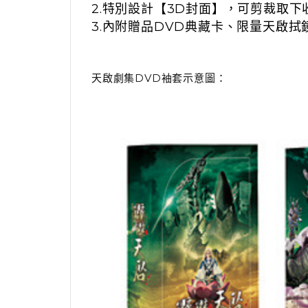
2.特別設計【3D封面】，可剪裁取下
3.內附贈品DVD典藏卡、限量天啟拭
天啟劇集DVD袖套示意圖：