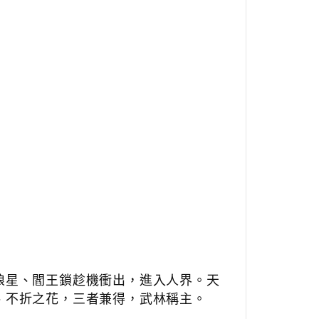
狼星、閻王鎖趁機衝出，進入人界
。天
、不折之花，三者兼得，武林稱主。