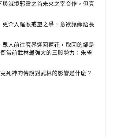
下與滅境邪靈之首未來之宰合作。但真
，更介入羅喉戒璽之爭，意欲讓織語長
。眾人前往魔界迎回蓮花，取回的卻是
抗衡當前武林最強大的三股勢力：朱雀
究竟死神的傳說對武林的影響是什麼？