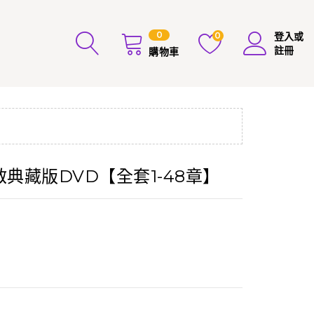
0
0
登入或
註冊
購物車
天啟典藏版DVD【全套1-48章】