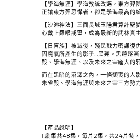
【學海無涯】學海教統改選，東方羿
正讓東方羿忌憚者，卻是學海最高的
【沙溶神法】三面長城玉陽君算計聖
心戴上羅喉戒璽，成為最新的武林真
【日盲族】被滅後，殘民戮力密謀復
因魔氣所產生的影子…黑蓮。黑蓮逐
殿、學海無涯、以及未來之宰龐大的
而在黑暗的沼澤之內，一條頹喪的人
朱雀殿、學海無涯與未來之宰三方勢
【產品說明】
1.劇集共48集，每片2集，共24片裝