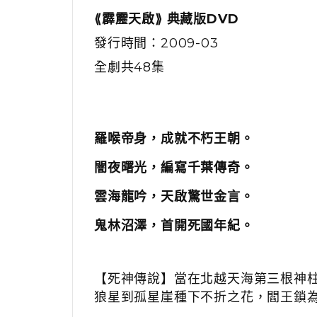
⟪霹靂天啟⟫ 典藏版DVD
發行時間：2009-03
全劇共48集
羅喉帝身，成就不朽王朝。
闇夜曙光，編寫千葉傳奇。
雲海龍吟，天啟驚世金言。
鬼林沼澤，首開死國年紀。
【死神傳說】當在北越天海第三根神
狼星到孤星崖種下不折之花，閻王鎖