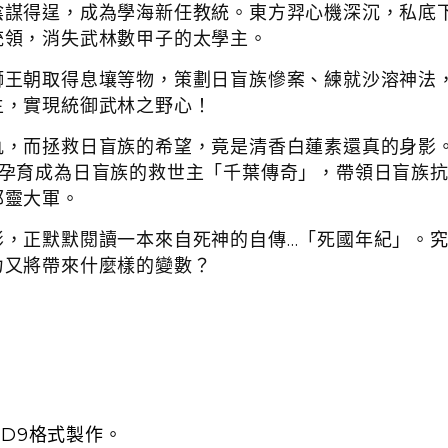
陰謀得逞，成為學海新任教統。東方羿心機深沉，私底
統領，消失武林數甲子的太學主。
獅王朝取得息壤等物，策劃日盲族慘案、練就沙溶神法
主，實現統御武林之野心！
仇，而拯救日盲族的希望，竟是清香白蓮素還真的身影
漸孕育成為日盲族的救世主「千葉傳奇」，帶領日盲族
邪靈大軍。
影，正默默閱讀一本來自死神的自傳…「死國年紀」。
力又將帶來什麼樣的變數？
，D9格式製作。