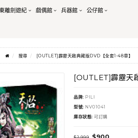
東離劍遊紀
戲偶館
兵器館
公仔館
搜尋
[OUTLET]霹靂天啟典藏版DVD【全套1-48章】
[OUTLET]霹靂
品牌:
PILI
型號:
NV01041
庫存狀態:
可訂購
$900
$2,999