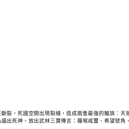
柱斷裂，死國空間出現裂縫，造成兩隻最強的魖族：天
為逼出死神，放出武林三寶傳言：羅喉戒璽、希望號角