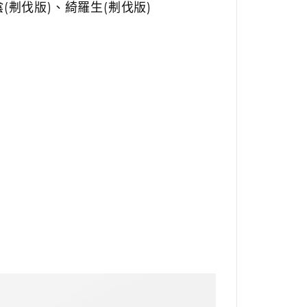
(刜伐版)、綺羅生(刜伐版)