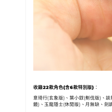
收錄22款角色(含6款特別版)
：
意琦行(玄象版)、葉小釵(刜伐版)、
鏡)、玉龍隱士(休閒版)、月無缺、