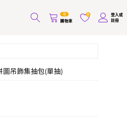
0
0
登入或
註冊
購物車
拼圖吊飾集抽包(單抽)