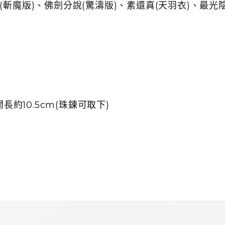
斬魔版)、佛劍分說(驚濤版)、素還真(天羽衣)、最光陰
長約10.5cm(珠鍊可取下)