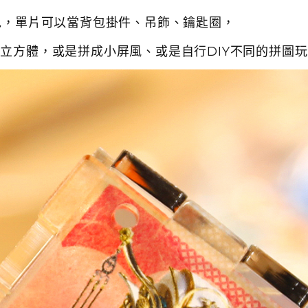
包，單片
可以當背包掛件、吊飾、鑰匙圈，
個立方體，或是拼成小屏風、或是自行DIY不同的拼圖玩