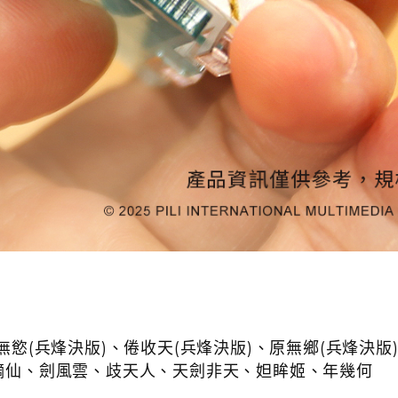
談無慾(兵烽決版)、倦收天(兵烽決版)、原無鄉(兵烽決
劍謫仙、劍風雲、歧天人、天劍非天、妲眸姬、年幾何