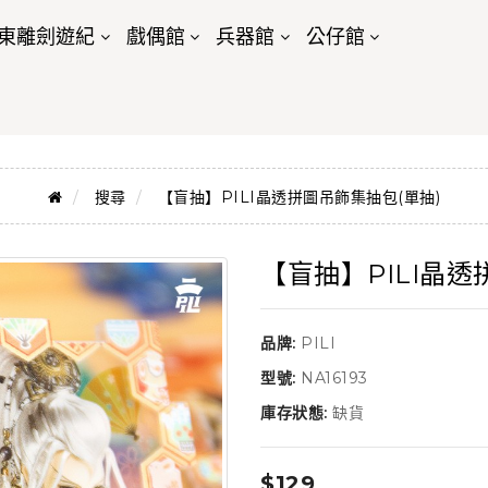
東離劍遊紀
戲偶館
兵器館
公仔館
搜尋
【盲抽】PILI晶透拼圖吊飾集抽包(單抽)
【盲抽】PILI晶透
品牌:
PILI
型號:
NA16193
庫存狀態:
缺貨
$129