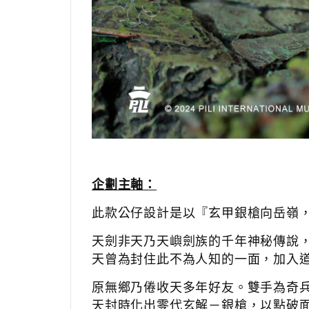
企劃主軸：
此款公仔設計是以『玄甲銀槍向岳嶺
天劍非天乃天嶼劍族的千年神秘傳說
天曾為封住此不為人知的一面，加入
原無鄉乃倦收天多年好友。雙手為奇
天封時化出零代玄解－銀槍，以點破