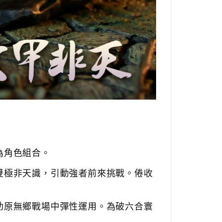
為角色組合。
雙極非天識，引動強者前來挑戰。倦收
助原無鄉戰場中彈性運用。為破六合寰