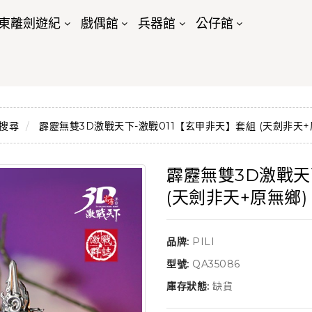
東離劍遊紀
戲偶館
兵器館
公仔館
搜尋
霹靂無雙3D激戰天下-激戰011【玄甲非天】套組 (天劍非天+
霹靂無雙3D激戰天
(天劍非天+原無鄉)
品牌:
PILI
型號:
QA35086
庫存狀態:
缺貨