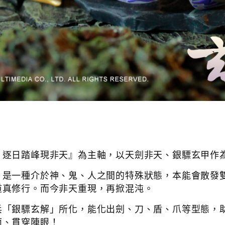
，逐日踏峰現非天』為主軸，以天劍非天、銀驃玄甲作
，是一種介於神、鬼、人之間的特殊狀態，本能會散發
道真修行。而今非天重現，再掀混沌。
兵「銀驃玄解」所化，能化出劍、刀、盾、爪等型態，
面、貫穿陣眼！