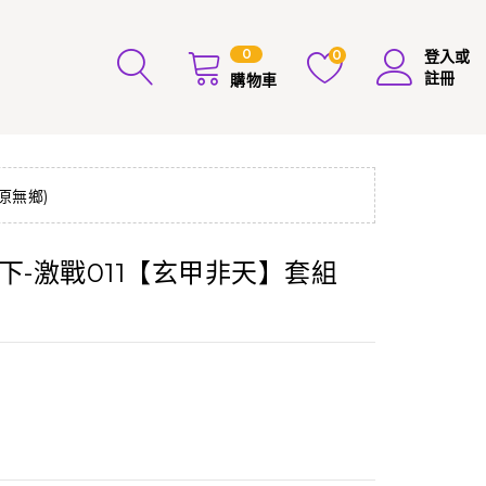
0
0
登入或
註冊
購物車
原無鄉)
下-激戰011【玄甲非天】套組