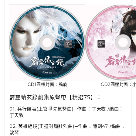
CD1圓標封面：黯痕
CD2圓標封面：
霹靂靖玄錄劇集原聲帶【精選75】：
01.
兵行險著
(
上官爭先氣勢曲
)
─作曲：丁天牧
/
編曲：
丁天牧
02.
英雄絕境
(
正道封魔壯烈曲
)
─作曲：隱劍
47 /
編曲：
歆琴