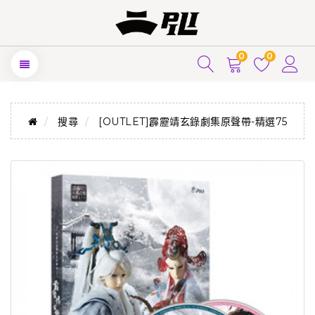
0
0
搜尋
[OUTLET]霹靂靖玄錄劇集原聲帶-精選75