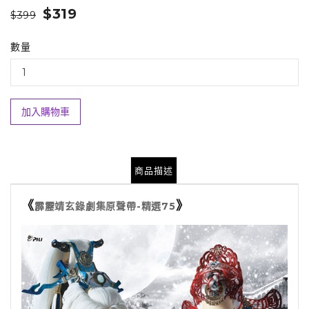
$319
$399
數量
加入購物車
商品描述
《
》
霹靂靖玄錄劇集原聲帶-精選75