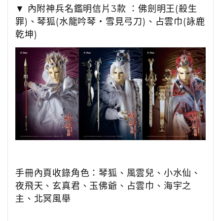
▼
內附神兵名鑑明信片3款
：
佛劍明王(殺生
罪)
、
琴狐(水龍吟琴‧雪見弓刀)
、
占雲巾(詠鹿
乾坤)
手冊內頁收錄角色：琴狐、風雲兒、小水仙、
夜飛天、玄真君、玉佛爺、占雲巾、海宇之
主、北冥風舉