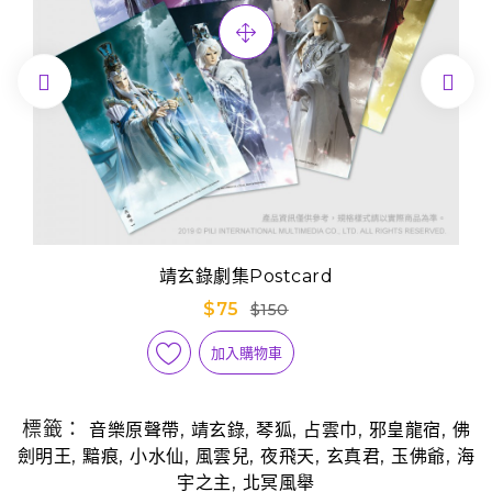


靖玄錄劇集Postcard
$75
$150
加入購物車
標籤：
,
,
,
,
,
音樂原聲帶
靖玄錄
琴狐
占雲巾
邪皇龍宿
佛
,
,
,
,
,
,
,
劍明王
黯痕
小水仙
風雲兒
夜飛天
玄真君
玉佛爺
海
,
宇之主
北冥風舉