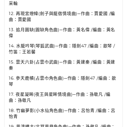
采輪
12.
再現宮燈幃
(
劍子與龍宿情境曲
)
─作曲：賈愛國
/
編
曲：賈愛國
13.
追月圓缺
(
圓缺角色曲
)
─作曲：黃名偉
/
編曲：黃名
偉
14.
水龍吟琴
(
琴狐武曲
)
─作曲：隱劍
47 /
編曲：歆琴
/
竹笛：王若馨
15.
雲天六卦
(
占雲巾武曲
)
─作曲：黃建秦
/
編曲：黃建
秦
16.
參天鹿幘
(
占雲巾角色曲
)
─作曲：隱劍
47 /
編曲：歆
琴
17.
夜星凝眸
(
夜王與星眸情境曲
)
─作曲：孫敬凡
/
編
曲：孫敬凡
18.
竹幽夢影
(
小水仙角色曲
)
─作曲：呂怡青
/
編曲：呂
怡青
19.
風濤樓主
(
北冥風舉角色曲
)
─作曲：孫敬凡
/
編曲：