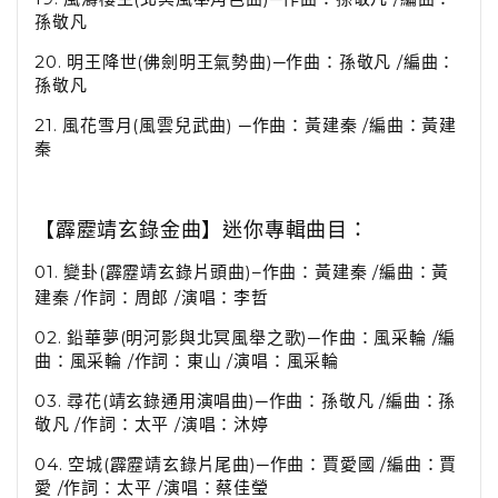
孫敬凡
20.
明王降世
(
佛劍明王氣勢曲
)
─作曲：孫敬凡
/
編曲：
孫敬凡
21.
風花雪月
(
風雲兒武曲
)
─作曲：黃建秦
/
編曲：黃建
秦
【霹靂靖玄錄金曲
】迷你專輯曲目：
01. 變卦
(
霹靂靖玄錄片頭曲
)
作曲：黃建秦
/
編曲：黃
─
建秦 /作詞：周郎 /演唱：李哲
02. 鉛華夢
(
明河影與北冥風舉之歌
)
─作曲：風采輪
/
編
曲：風采輪 /作詞：東山 /演唱：風采輪
03. 尋花
(
靖玄錄通用演唱曲
)
─作曲：孫敬凡
/
編曲：孫
敬凡 /作詞：太平 /演唱：沐婷
04. 空城
(
霹靂靖玄錄片尾曲
)
─作曲：賈愛國
/
編曲：賈
愛 /作詞：太平 /演唱：蔡佳瑩