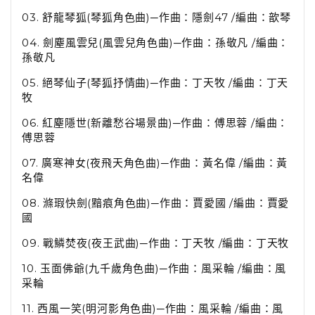
03.
舒龍琴狐
(
琴狐角色曲
)
─作曲：隱劍
47 /
編曲：歆琴
04.
劍塵風雲兒
(
風雲兒角色曲
)
─作曲：孫敬凡
/
編曲：
孫敬凡
05.
絕琴仙子
(
琴狐抒情曲
)
─作曲：丁天牧
/
編曲：丁天
牧
06.
紅塵隱世
(
新離愁谷場景曲
)
─作曲：傅思蓉
/
編曲：
傅思蓉
07.
廣寒神女
(
夜飛天角色曲
)
─作曲：黃名偉
/
編曲：黃
名偉
08.
滌瑕快劍
(
黯痕角色曲
)
─作曲：賈愛國
/
編曲：賈愛
國
09.
戰鱗焚夜
(
夜王武曲
)
─作曲：丁天牧
/
編曲：丁天牧
10.
玉面佛爺
(
九千歲角色曲
)
─作曲：風采輪
/
編曲：風
采輪
11.
西風一笑
(
明河影角色曲
)
─作曲：風采輪
/
編曲：風