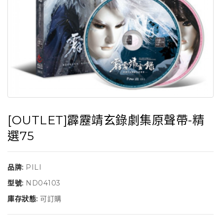
[OUTLET]霹靂靖玄錄劇集原聲帶-精
選75
品牌:
PILI
型號:
ND04103
庫存狀態:
可訂購