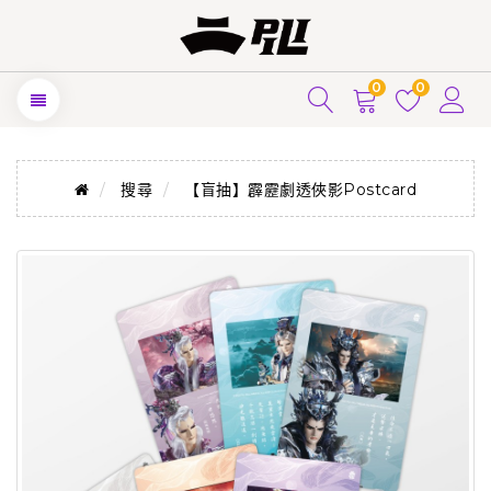
0
0
搜尋
【盲抽】霹靂劇透俠影Postcard