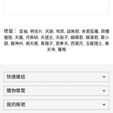
標籤：
,
,
,
,
,
,
盲抽
明信片
天跡
地冥
談無慾
命君孤羅
疏樓
,
,
,
,
,
,
,
龍宿
天魔
月無缺
天道主
天扇子
蝴蝶君
靜濤君
葉小
,
,
,
,
,
,
,
釵
傲神州
挹天癒
青陽子
君奉天
西窗月
玉龍隱士
棄
,
天帝
羅喉
快速連結
購物導覽
我的帳號