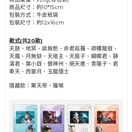
商品尺寸：
約10*15cm
包裝方式：
牛皮紙袋
包裝尺寸：
約12x16cm
款式(共20款)
天跡、地冥、談無慾、命君孤羅、疏樓龍宿、
天魔、月無缺、天道主、天扇子、蝴蝶君、靜
濤君、葉小釵、傲神州、挹天癒、青陽子、君
奉天、西窗月、玉龍隱士
隱藏款：棄天帝、羅喉