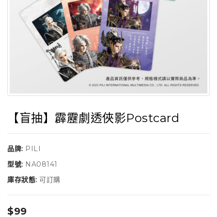
【盲抽】霹靂劇透俠影Postcard
品牌:
PILI
型號:
NA08141
庫存狀態:
可訂購
$99